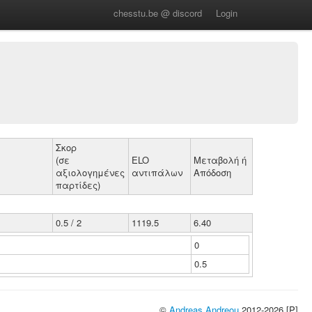
chesstu.be @ discord
Login
Σκορ
(σε
ELO
Μεταβολή ή
αξιολογημένες
αντιπάλων
Απόδοση
παρτίδες)
0.5 / 2
1119.5
6.40
0
0.5
©
Andreas Andreou
2012-2026 [P]