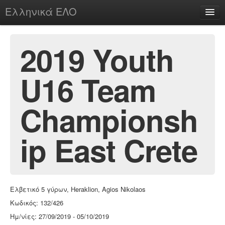
Ελληνικά ΕΛΟ
Περί
2019 Youth
U16 Team
chesstu.be @ discord
Login
Championsh
ip East Crete
Ελβετικό 5 γύρων, Heraklion, Agios Nikolaos
Κωδικός: 132/426
Ημ/νίες: 27/09/2019 - 05/10/2019