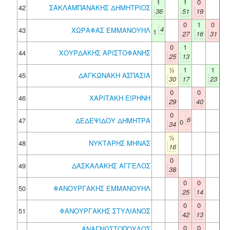
1
1
0
42
ΣΑΚΛΑΜΠΑΝΑΚΗΣ ΔΗΜΗΤΡΙΟΣ
36
51
19
0
1
0
4
43
ΧΩΡΑΦΑΣ ΕΜΜΑΝΟΥΗΛ
1
27
16
31
0
1
44
ΧΟΥΡΔΑΚΗΣ ΑΡΙΣΤΟΦΑΝΗΣ
25
13
½
1
1
45
ΔΑΓΚΩΝΑΚΗ ΑΣΠΑΣΙΑ
30
17
23
0
0
46
ΧΑΡΙΤΑΚΗ ΕΙΡΗΝΗ
29
40
0
6
47
ΔΕΔΕΨΙΔΟΥ ΔΗΜΗΤΡΑ
0
34
½
48
ΝΥΚΤΑΡΗΣ ΜΗΝΑΣ
16
0
49
ΔΑΣΚΑΛΑΚΗΣ ΑΓΓΕΛΟΣ
38
0
0
50
ΦΑΝΟΥΡΓΑΚΗΣ ΕΜΜΑΝΟΥΗΛ
25
14
0
0
51
ΦΑΝΟΥΡΓΑΚΗΣ ΣΤΥΛΙΑΝΟΣ
42
13
0
0
ΑΝΑΓΝΩΣΤΟΠΟΥΛΟΣ