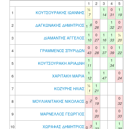
1
2
3
4
5
½
1
0
1
1
ΚΟΥΤΣΟΥΡΑΚΗΣ ΙΩΑΝΝΗΣ
7
14
31
19
0
1
0
8
2
ΔΑΓΚΩΝΑΚΗΣ ΔΗΜΗΤΡΙΟΣ
1
26
32
21
1
0
1
1
½
3
ΔΙΑΜΑΝΤΗΣ ΑΓΓΕΛΟΣ
10
27
16
33
20
0
0
1
0
1
4
ΓΡΑΜΜΕΝΟΣ ΣΠΥΡΙΔΩΝ
43
28
37
39
22
1
1
5
ΚΟΥΤΣΟΥΡΑΚΗ ΑΡΙΑΔΝΗ
11
34
1
1
0
6
ΧΑΡΙΤΑΚΗ ΜΑΡΙΑ
12
47
24
½
1
7
ΚΟΖΥΡΗΣ ΗΛΙΑΣ
1
21
0
0
2
8
ΜΟΥΛΙΑΝΙΤΑΚΗΣ ΝΙΚΟΛΑΟΣ
0
19
32
0
0
9
ΜΑΡΝΕΛΛΟΣ ΓΕΩΡΓΙΟΣ
20
33
1
1
3
10
ΧΩΡΑΦΑΣ ΔΗΜΗΤΡΙΟΣ
0
22
39