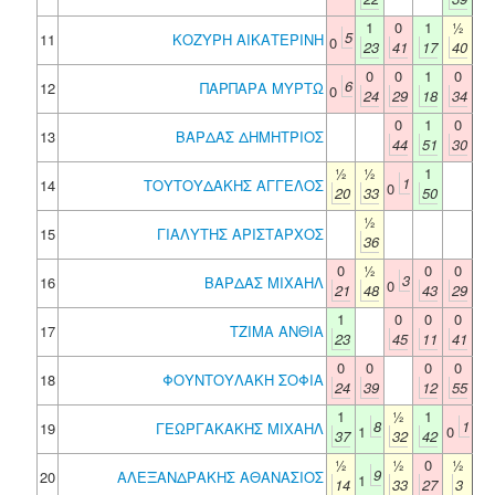
1
0
1
½
5
11
ΚΟΖΥΡΗ ΑΙΚΑΤΕΡΙΝΗ
0
23
41
17
40
0
0
1
0
6
12
ΠΑΡΠΑΡΑ ΜΥΡΤΩ
0
24
29
18
34
0
1
0
13
ΒΑΡΔΑΣ ΔΗΜΗΤΡΙΟΣ
44
51
30
½
½
1
1
14
ΤΟΥΤΟΥΔΑΚΗΣ ΑΓΓΕΛΟΣ
0
20
33
50
½
15
ΓΙΑΛΥΤΗΣ ΑΡΙΣΤΑΡΧΟΣ
36
0
½
0
0
3
16
ΒΑΡΔΑΣ ΜΙΧΑΗΛ
0
21
48
43
29
1
0
0
0
17
ΤΖΙΜΑ ΑΝΘΙΑ
23
45
11
41
0
0
0
0
18
ΦΟΥΝΤΟΥΛΑΚΗ ΣΟΦΙΑ
24
39
12
55
1
½
1
8
1
19
ΓΕΩΡΓΑΚΑΚΗΣ ΜΙΧΑΗΛ
1
0
37
32
42
½
½
0
½
9
20
ΑΛΕΞΑΝΔΡΑΚΗΣ ΑΘΑΝΑΣΙΟΣ
1
14
33
27
3