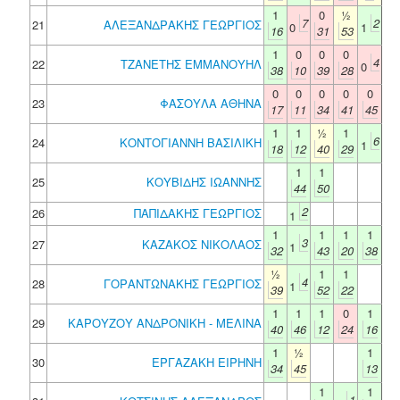
1
0
½
7
2
21
ΑΛΕΞΑΝΔΡΑΚΗΣ ΓΕΩΡΓΙΟΣ
0
1
16
31
53
1
0
0
0
4
22
ΤΖΑΝΕΤΗΣ ΕΜΜΑΝΟΥΗΛ
0
38
10
39
28
0
0
0
0
0
23
ΦΑΣΟΥΛΑ ΑΘΗΝΑ
17
11
34
41
45
1
1
½
1
6
24
ΚΟΝΤΟΓΙΑΝΝΗ ΒΑΣΙΛΙΚΗ
1
18
12
40
29
1
1
25
ΚΟΥΒΙΔΗΣ ΙΩΑΝΝΗΣ
44
50
2
26
ΠΑΠΙΔΑΚΗΣ ΓΕΩΡΓΙΟΣ
1
1
1
1
1
3
27
ΚΑΖΑΚΟΣ ΝΙΚΟΛΑΟΣ
1
32
43
20
38
½
1
1
4
28
ΓΟΡΑΝΤΩΝΑΚΗΣ ΓΕΩΡΓΙΟΣ
1
39
52
22
1
1
1
0
1
29
ΚΑΡΟΥΖΟΥ ΑΝΔΡΟΝΙΚΗ - ΜΕΛΙΝΑ
40
46
12
24
16
1
½
1
30
ΕΡΓΑΖΑΚΗ ΕΙΡΗΝΗ
34
45
13
1
1
1