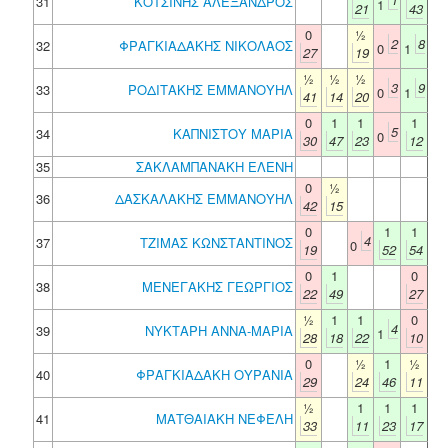
31
ΚΟΤΣΙΝΗΣ ΑΛΕΞΑΝΔΡΟΣ
1
21
43
0
½
2
8
32
ΦΡΑΓΚΙΑΔΑΚΗΣ ΝΙΚΟΛΑΟΣ
0
1
27
19
½
½
½
3
9
33
ΡΟΔΙΤΑΚΗΣ ΕΜΜΑΝΟΥΗΛ
0
1
41
14
20
0
1
1
1
5
34
ΚΑΠΝΙΣΤΟΥ ΜΑΡΙΑ
0
30
47
23
12
35
ΣΑΚΛΑΜΠΑΝΑΚΗ ΕΛΕΝΗ
0
½
36
ΔΑΣΚΑΛΑΚΗΣ ΕΜΜΑΝΟΥΗΛ
42
15
0
1
1
4
37
ΤΖΙΜΑΣ ΚΩΝΣΤΑΝΤΙΝΟΣ
0
19
52
54
0
1
0
38
ΜΕΝΕΓΑΚΗΣ ΓΕΩΡΓΙΟΣ
22
49
27
½
1
1
0
4
39
ΝΥΚΤΑΡΗ ΑΝΝΑ-ΜΑΡΙΑ
1
28
18
22
10
0
½
1
½
40
ΦΡΑΓΚΙΑΔΑΚΗ ΟΥΡΑΝΙΑ
29
24
46
11
½
1
1
1
41
ΜΑΤΘΑΙΑΚΗ ΝΕΦΕΛΗ
33
11
23
17