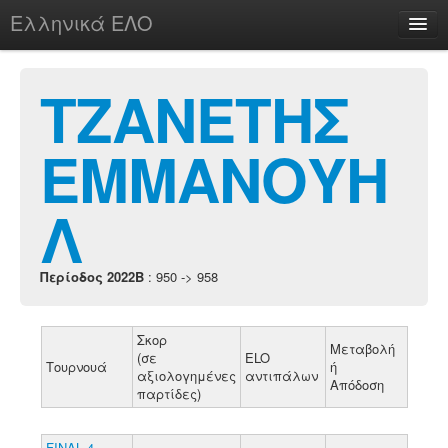
Ελληνικά ΕΛΟ
Περί
ΤΖΑΝΕΤΗΣ
ΕΜΜΑΝΟΥΗ
chesstu.be @ discord
Login
Λ
Περίοδος 2022B
: 950 -> 958
Σκορ
Μεταβολή
(σε
ELO
Τουρνουά
ή
αξιολογημένες
αντιπάλων
Απόδοση
παρτίδες)
FINAL 4 -