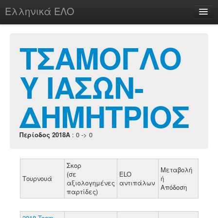
Ελληνικά ΕΛΟ
Περί
ΤΣΑΜΟΓΛΟ
Υ ΙΑΣΩΝ-
chesstu.be @ discord
Login
ΔΗΜΗΤΡΙΟΣ
Περίοδος 2018A
: 0 -> 0
Σκορ
Μεταβολή
(σε
ELO
Τουρνουά
ή
αξιολογημένες
αντιπάλων
Απόδοση
παρτίδες)
2018 Team