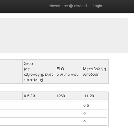
chesstu.be @ discord
Login
Σκορ
(σε
ELO
Μεταβολή ή
αξιολογημένες
αντιπάλων
Απόδοση
παρτίδες)
0.5 / 3
1260
-11.20
0.5
0
0