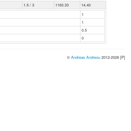
1.5 / 3
1163.33
14.40
1
1
0.5
0
©
Andreas Andreou
2012-2026 [P]