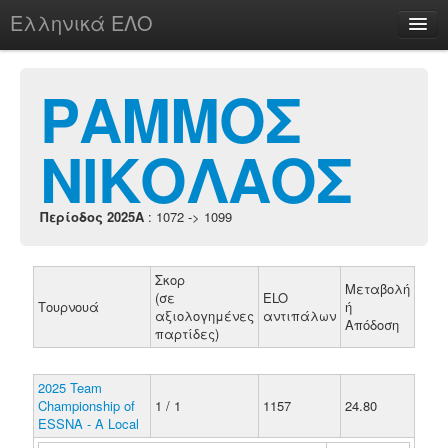
Ελληνικά ΕΛΟ
Περί
ΡΑΜΜΟΣ
ΝΙΚΟΛΑΟΣ
chesstu.be @ discord
Login
Περίοδος 2025A
: 1072 -> 1099
Σκορ
Μεταβολή
(σε
ELO
Τουρνουά
ή
αξιολογημένες
αντιπάλων
Απόδοση
παρτίδες)
2025 Team
Championship of
1 / 1
1157
24.80
ESSNA - A Local