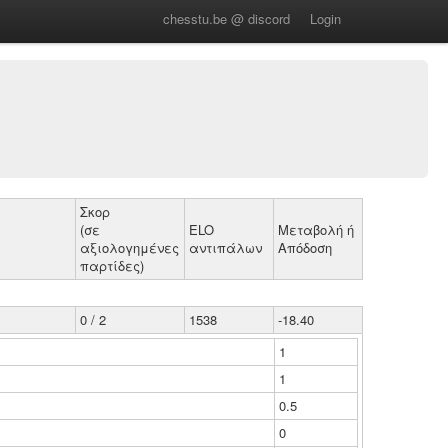
chesstu.be @ discord
Login
Σκορ
(σε
ELO
Μεταβολή ή
αξιολογημένες
αντιπάλων
Απόδοση
παρτίδες)
0 / 2
1538
-18.40
1
1
0.5
0