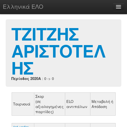
Ελληνικά ΕΛΟ
Περί
ΤΖΙΤΖΗΣ
ΑΡΙΣΤΟΤΕΛ
chesstu.be @ discord
Login
ΗΣ
Περίοδος 2020A
: 0 -> 0
Σκορ
(σε
ELO
Μεταβολή ή
Τουρνουά
αξιολογημένες
αντιπάλων
Απόδοση
παρτίδες)
1st under