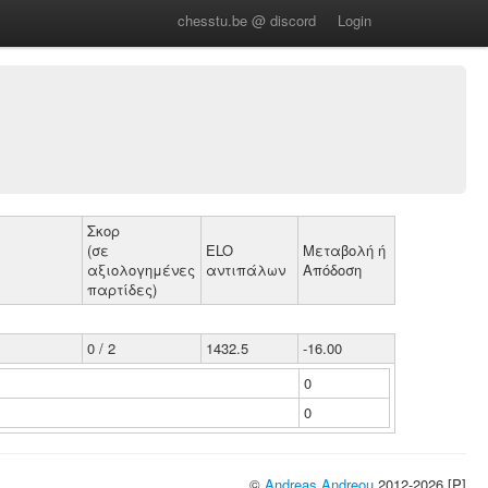
chesstu.be @ discord
Login
Σκορ
(σε
ELO
Μεταβολή ή
αξιολογημένες
αντιπάλων
Απόδοση
παρτίδες)
0 / 2
1432.5
-16.00
0
0
©
Andreas Andreou
2012-2026 [P]