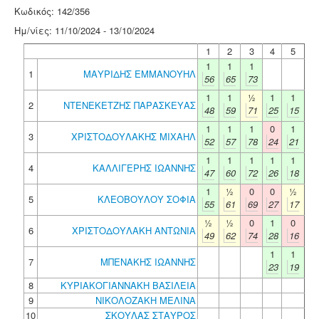
Κωδικός: 142/356
Ημ/νίες: 11/10/2024 - 13/10/2024
1
2
3
4
5
1
1
1
1
ΜΑΥΡΙΔΗΣ ΕΜΜΑΝΟΥΗΛ
56
65
73
1
1
½
1
1
2
ΝΤΕΝΕΚΕΤΖΗΣ ΠΑΡΑΣΚΕΥΑΣ
48
59
71
25
15
1
1
1
0
1
3
ΧΡΙΣΤΟΔΟΥΛΑΚΗΣ ΜΙΧΑΗΛ
52
57
78
24
21
1
1
1
1
1
4
ΚΑΛΛΙΓΕΡΗΣ ΙΩΑΝΝΗΣ
47
60
72
26
18
1
½
0
0
½
5
ΚΛΕΟΒΟΥΛΟΥ ΣΟΦΙΑ
55
61
69
27
17
½
½
0
1
0
6
ΧΡΙΣΤΟΔΟΥΛΑΚΗ ΑΝΤΩΝΙΑ
49
62
74
28
16
1
1
7
ΜΠΕΝΑΚΗΣ ΙΩΑΝΝΗΣ
23
19
8
ΚΥΡΙΑΚΟΓΙΑΝΝΑΚΗ ΒΑΣΙΛΕΙΑ
9
ΝΙΚΟΛΟΖΑΚΗ ΜΕΛΙΝΑ
10
ΣΚΟΥΛΑΣ ΣΤΑΥΡΟΣ