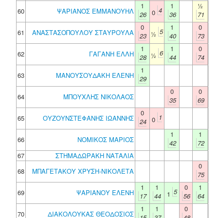
1
1
½
4
60
ΨΑΡΙΑΝΟΣ ΕΜΜΑΝΟΥΗΛ
0
26
36
71
0
1
0
5
61
ΑΝΑΣΤΑΣΟΠΟΥΛΟΥ ΣΤΑΥΡΟΥΛΑ
½
23
40
73
1
1
0
6
62
ΓΑΓΑΝΗ ΕΛΛΗ
½
28
44
74
1
63
ΜΑΝΟΥΣΟΥΔΑΚΗ ΕΛΕΝΗ
29
0
0
64
ΜΠΟΥΧΛΗΣ ΝΙΚΟΛΑΟΣ
35
69
0
1
65
ΟΥΖΟΥΝΣΤΕΦΑΝΗΣ ΙΩΑΝΝΗΣ
0
24
1
1
66
ΝΟΜΙΚΟΣ ΜΑΡΙΟΣ
42
72
67
ΣΤΗΜΑΔΩΡΑΚΗ ΝΑΤΑΛΙΑ
0
68
ΜΠΑΓΕΤΑΚΟΥ ΧΡΥΣΗ-ΝΙΚΟΛΕΤΑ
75
1
1
0
1
5
69
ΨΑΡΙΑΝΟΥ ΕΛΕΝΗ
1
17
44
56
64
1
1
0
70
ΔΙΑΚΟΛΟΥΚΑΣ ΘΕΟΔΟΣΙΟΣ
15
37
48