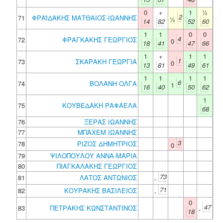
0
+
1
½
2
71
ΦΡΑΪΔΑΚΗΣ ΜΑΤΘΑΙΟΣ-ΙΩΑΝΝΗΣ
½
14
82
52
60
1
1
0
0
4
72
ΦΡΑΓΚΑΚΗΣ ΓΕΩΡΓΙΟΣ
0
18
41
47
66
1
+
1
1
1
73
ΣΚΑΡΑΚΗ ΓΕΩΡΓΙΑ
0
13
81
49
61
1
1
1
1
6
74
ΒΟΛΑΝΗ ΟΛΓΑ
1
16
40
50
62
1
75
ΚΟΥΒΕΔΑΚΗ ΡΑΦΑΕΛΑ
68
76
ΞΕΡΑΣ ΙΩΑΝΝΗΣ
77
ΜΠΑΧΕΜ ΙΩΑΝΝΗΣ
3
78
ΡΙΖΟΣ ΔΗΜΗΤΡΙΟΣ
0
79
ΨΙΛΟΠΟΥΛΟΥ ΑΝΝΑ-ΜΑΡΙΑ
80
ΠΙΑΓΚΑΛΑΚΗΣ ΓΕΩΡΓΙΟΣ
73
81
ΛΑΤΟΣ ΑΝΤΩΝΙΟΣ
-
71
82
ΚΟΥΡΑΚΗΣ ΒΑΣΙΛΕΙΟΣ
-
0
47
83
ΠΕΤΡΑΚΗΣ ΚΩΝΣΤΑΝΤΙΝΟΣ
-
18