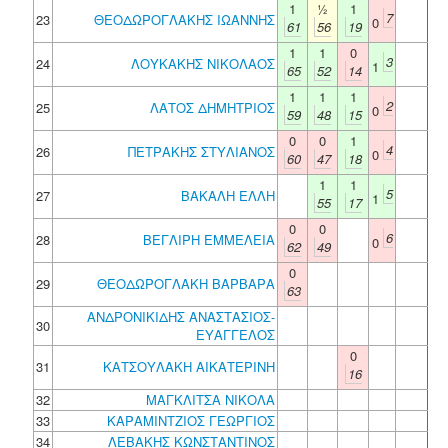
1
½
1
7
23
ΘΕΟΔΩΡΟΓΛΑΚΗΣ ΙΩΑΝΝΗΣ
0
61
56
19
1
1
0
3
24
ΛΟΥΚΑΚΗΣ ΝΙΚΟΛΑΟΣ
1
65
52
14
1
1
1
2
25
ΛΑΤΟΣ ΔΗΜΗΤΡΙΟΣ
0
59
48
15
0
0
1
4
26
ΠΕΤΡΑΚΗΣ ΣΤΥΛΙΑΝΟΣ
0
60
47
18
1
1
5
27
ΒΑΚΑΛΗ ΕΛΛΗ
1
55
17
0
0
6
28
ΒΕΓΛΙΡΗ ΕΜΜΕΛΕΙΑ
0
62
49
0
29
ΘΕΟΔΩΡΟΓΛΑΚΗ ΒΑΡΒΑΡΑ
63
ΑΝΔΡΟΝΙΚΙΔΗΣ ΑΝΑΣΤΑΣΙΟΣ-
30
ΕΥΑΓΓΕΛΟΣ
0
31
ΚΑΤΣΟΥΛΑΚΗ ΑΙΚΑΤΕΡΙΝΗ
16
32
ΜΑΓΚΛΙΤΣΑ ΝΙΚΟΛΑ
33
ΚΑΡΑΜΙΝΤΖΙΟΣ ΓΕΩΡΓΙΟΣ
34
ΛΕΒΑΚΗΣ ΚΩΝΣΤΑΝΤΙΝΟΣ