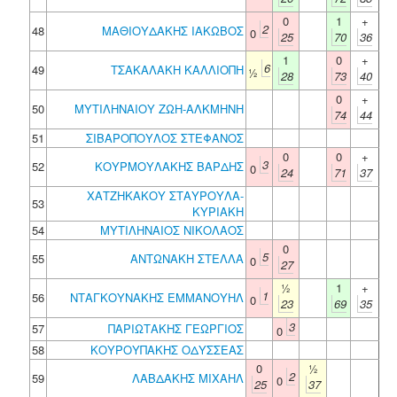
0
1
+
2
48
ΜΑΘΙΟΥΔΑΚΗΣ ΙΑΚΩΒΟΣ
0
25
70
36
1
0
+
6
49
ΤΣΑΚΑΛΑΚΗ ΚΑΛΛΙΟΠΗ
½
28
73
40
0
+
50
ΜΥΤΙΛΗΝΑΙΟΥ ΖΩΗ-ΑΛΚΜΗΝΗ
74
44
51
ΣΙΒΑΡΟΠΟΥΛΟΣ ΣΤΕΦΑΝΟΣ
0
0
+
3
52
ΚΟΥΡΜΟΥΛΑΚΗΣ ΒΑΡΔΗΣ
0
24
71
37
ΧΑΤΖΗΚΑΚΟΥ ΣΤΑΥΡΟΥΛΑ-
53
ΚΥΡΙΑΚΗ
54
ΜΥΤΙΛΗΝΑΙΟΣ ΝΙΚΟΛΑΟΣ
0
5
55
ΑΝΤΩΝΑΚΗ ΣΤΕΛΛΑ
0
27
½
1
+
1
56
ΝΤΑΓΚΟΥΝΑΚΗΣ ΕΜΜΑΝΟΥΗΛ
0
23
69
35
3
57
ΠΑΡΙΩΤΑΚΗΣ ΓΕΩΡΓΙΟΣ
0
58
ΚΟΥΡΟΥΠΑΚΗΣ ΟΔΥΣΣΕΑΣ
0
½
2
59
ΛΑΒΔΑΚΗΣ ΜΙΧΑΗΛ
0
25
37