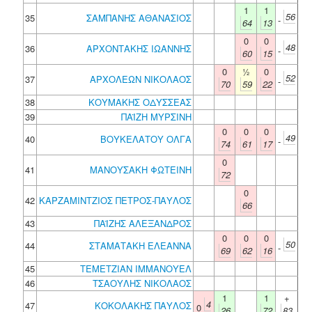
1
1
56
35
ΣΑΜΠΑΝΗΣ ΑΘΑΝΑΣΙΟΣ
-
64
13
0
0
48
36
ΑΡΧΟΝΤΑΚΗΣ ΙΩΑΝΝΗΣ
-
60
15
0
½
0
52
37
ΑΡΧΟΛΕΩΝ ΝΙΚΟΛΑΟΣ
-
70
59
22
38
ΚΟΥΜΑΚΗΣ ΟΔΥΣΣΕΑΣ
39
ΠΑΪΖΗ ΜΥΡΣΙΝΗ
0
0
0
49
40
ΒΟΥΚΕΛΑΤΟΥ ΟΛΓΑ
-
74
61
17
0
41
ΜΑΝΟΥΣΑΚΗ ΦΩΤΕΙΝΗ
72
0
42
ΚΑΡΖΑΜΙΝΤΖΙΟΣ ΠΕΤΡΟΣ-ΠΑΥΛΟΣ
66
43
ΠΑΪΖΗΣ ΑΛΕΞΑΝΔΡΟΣ
0
0
0
50
44
ΣΤΑΜΑΤΑΚΗ ΕΛΕΑΝΝΑ
-
69
62
16
45
ΤΕΜΕΤΖΙΑΝ ΙΜΜΑΝΟΥΕΛ
46
ΤΣΑΟΥΛΗΣ ΝΙΚΟΛΑΟΣ
1
1
+
4
47
ΚΟΚΟΛΑΚΗΣ ΠΑΥΛΟΣ
0
26
72
83