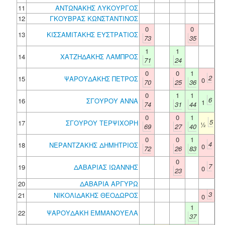
11
ΑΝΤΩΝΑΚΗΣ ΛΥΚΟΥΡΓΟΣ
12
ΓΚΟΥΒΡΑΣ ΚΩΝΣΤΑΝΤΙΝΟΣ
0
0
13
ΚΙΣΣΑΜΙΤΑΚΗΣ ΕΥΣΤΡΑΤΙΟΣ
73
35
1
1
14
ΧΑΤΖΗΔΑΚΗΣ ΛΑΜΠΡΟΣ
71
24
0
0
1
2
15
ΨΑΡΟΥΔΑΚΗΣ ΠΕΤΡΟΣ
0
70
25
36
0
1
1
6
16
ΣΓΟΥΡΟΥ ΑΝΝΑ
1
74
31
44
0
0
1
5
17
ΣΓΟΥΡΟΥ ΤΕΡΨΙΧΟΡΗ
½
69
27
40
0
0
1
4
18
ΝΕΡΑΝΤΖΑΚΗΣ ΔΗΜΗΤΡΙΟΣ
0
72
26
83
0
7
19
ΔΑΒΑΡΙΑΣ ΙΩΑΝΝΗΣ
0
23
20
ΔΑΒΑΡΙΑ ΑΡΓΥΡΩ
3
21
ΝΙΚΟΛΙΔΑΚΗΣ ΘΕΟΔΩΡΟΣ
0
1
22
ΨΑΡΟΥΔΑΚΗ ΕΜΜΑΝΟΥΕΛΑ
37