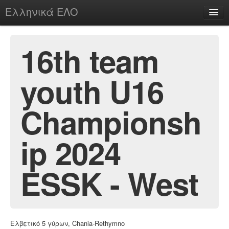
Ελληνικά ΕΛΟ
Περί
16th team
youth U16
chesstu.be @ discord
Login
Championsh
ip 2024
ESSK - West
Ελβετικό 5 γύρων, Chania-Rethymno