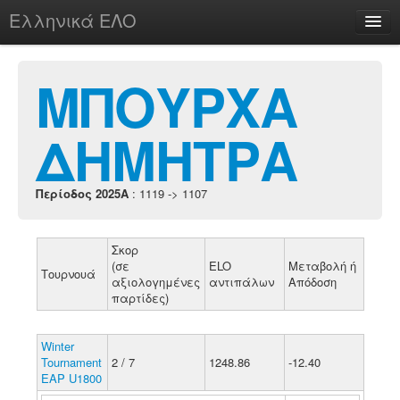
Ελληνικά ΕΛΟ
Περί
ΜΠΟΥΡΧΑ
ΔΗΜΗΤΡΑ
chesstu.be @ discord
Login
Περίοδος 2025A
: 1119 -> 1107
Σκορ
(σε
ELO
Μεταβολή ή
Τουρνουά
αξιολογημένες
αντιπάλων
Απόδοση
παρτίδες)
Winter
Tournament
2 / 7
1248.86
-12.40
EAP U1800