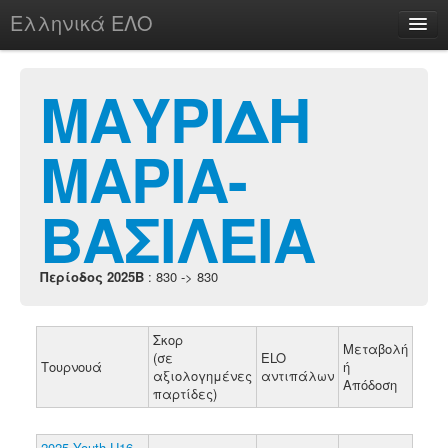
Ελληνικά ΕΛΟ
Περί
ΜΑΥΡΙΔΗ
ΜΑΡΙΑ-
chesstu.be @ discord
Login
ΒΑΣΙΛΕΙΑ
Περίοδος 2025B
: 830 -> 830
Σκορ
Μεταβολή
(σε
ELO
Τουρνουά
ή
αξιολογημένες
αντιπάλων
Απόδοση
παρτίδες)
2025 Youth U16