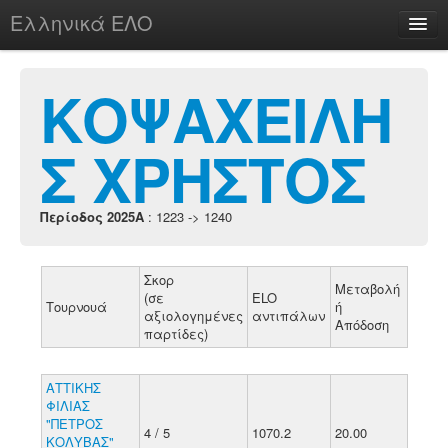
Ελληνικά ΕΛΟ
Περί
ΚΟΨΑΧΕΙΛΗ
Σ ΧΡΗΣΤΟΣ
chesstu.be @ discord
Login
Περίοδος 2025A
: 1223 -> 1240
Σκορ
Μεταβολή
(σε
ELO
Τουρνουά
ή
αξιολογημένες
αντιπάλων
Απόδοση
παρτίδες)
ΑΤΤΙΚΗΣ
ΦΙΛΙΑΣ
"ΠΕΤΡΟΣ
4 / 5
1070.2
20.00
ΚΟΛΥΒΑΣ"