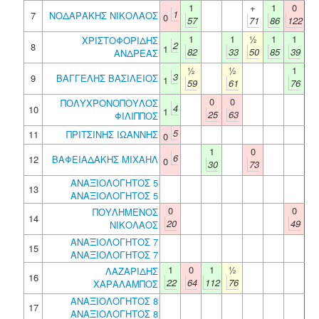
1
+
1
0
1
7
ΝΟΔΑΡΑΚΗΣ ΝΙΚΟΛΑΟΣ
0
57
71
86
122
1
1
½
1
1
ΧΡΙΣΤΟΦΟΡΙΔΗΣ
2
8
1
82
33
50
85
39
ΑΝΔΡΕΑΣ
½
½
1
3
9
ΒΑΓΓΕΛΗΣ ΒΑΣΙΛΕΙΟΣ
1
59
61
76
0
0
ΠΟΛΥΧΡΟΝΟΠΟΥΛΟΣ
4
10
1
25
63
ΦΙΛΙΠΠΟΣ
5
11
ΠΡΙΤΣΙΝΗΣ ΙΩΑΝΝΗΣ
0
1
0
6
12
ΒΑΦΕΙΑΔΑΚΗΣ ΜΙΧΑΗΛ
0
30
73
ΑΝΑΞΙΟΛΟΓΗΤΟΣ 5
13
ΑΝΑΞΙΟΛΟΓΗΤΟΣ 5
0
0
ΠΟΥΛΗΜΕΝΟΣ
14
20
49
ΝΙΚΟΛΑΟΣ
ΑΝΑΞΙΟΛΟΓΗΤΟΣ 7
15
ΑΝΑΞΙΟΛΟΓΗΤΟΣ 7
1
0
1
½
ΛΑΖΑΡΙΔΗΣ
16
22
64
112
76
ΧΑΡΑΛΑΜΠΟΣ
ΑΝΑΞΙΟΛΟΓΗΤΟΣ 8
17
ΑΝΑΞΙΟΛΟΓΗΤΟΣ 8