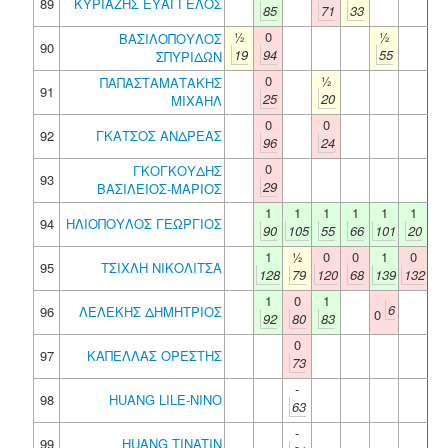
89
ΚΥΡΙΑΖΗΣ ΕΥΑΓΓΕΛΟΣ
85
71
33
½
0
½
ΒΑΣΙΛΟΠΟΥΛΟΣ
90
19
94
55
ΣΠΥΡΙΔΩΝ
0
½
ΠΑΠΑΣΤΑΜΑΤΑΚΗΣ
91
25
20
ΜΙΧΑΗΛ
0
0
92
ΓΚΑΤΣΟΣ ΑΝΔΡΕΑΣ
96
24
0
ΓΚΟΓΚΟΥΔΗΣ
93
29
ΒΑΣΙΛΕΙΟΣ-ΜΑΡΙΟΣ
1
1
1
1
1
1
94
ΗΛΙΟΠΟΥΛΟΣ ΓΕΩΡΓΙΟΣ
90
105
55
66
101
20
1
½
0
0
1
0
95
ΤΣΙΧΛΗ ΝΙΚΟΛΙΤΣΑ
128
79
120
68
139
132
1
0
1
6
96
ΛΕΛΕΚΗΣ ΔΗΜΗΤΡΙΟΣ
0
92
80
83
0
97
ΚΑΠΕΛΛΑΣ ΟΡΕΣΤΗΣ
73
-
98
HUANG LILE-NINO
63
-
99
HUANG TINATIN