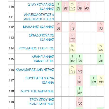
1
0
½
0
0
ΣΤΑΥΡΟΥΛΑΚΗΣ
110
21
62
140
39
60
ΙΩΑΝΝΗΣ
ΑΝΑΞΙΟΛΟΓΗΤΟΣ 9
111
ΑΝΑΞΙΟΛΟΓΗΤΟΣ 9
0
0
0
112
ΜΑΛΑΦΗΣ ΙΩΑΝΝΗΣ
23
16
73
0
ΣΚΙΑΔΟΠΟΥΛΟΣ
113
135
ΙΩΑΝΝΗΣ
½
½
114
ΡΟΥΣΙΑΝΟΣ ΓΕΩΡΓΙΟΣ
116
36
1
1
1
ΔΕΛΗΓΙΑΝΝΗΣ
115
60
128
26
ΠΑΝΑΓΙΩΤΗΣ
½
0
116
ΚΑΛΑΜΑΡΑΣ ΔΗΜΗΤΡΗΣ
114
146
0
1
½
ΓΟΥΡΓΑΡΗ ΜΑΡΙΑ
117
31
20
138
ΙΩΑΝΝΑ
1
118
ΜΟΥΡΤΟΣ ΑΔΡΙΑΝΟΣ
32
0
ΤΡΟΥΜΠΟΥΝΗΣ
119
100
ΚΩΝΣΤΑΝΤΙΝΟΣ