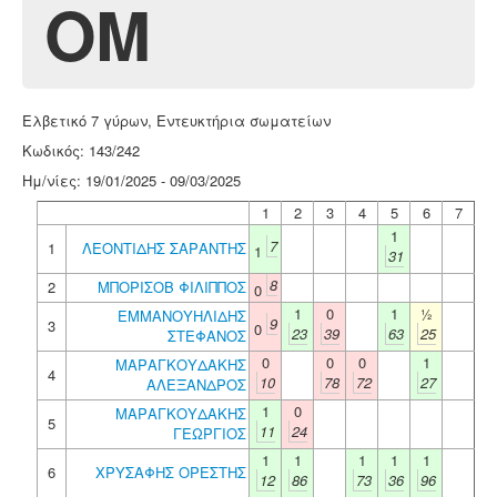
ΟΜ
Ελβετικό 7 γύρων, Εντευκτήρια σωματείων
Κωδικός: 143/242
Ημ/νίες: 19/01/2025 - 09/03/2025
1
2
3
4
5
6
7
1
7
1
ΛΕΟΝΤΙΔΗΣ ΣΑΡΑΝΤΗΣ
1
31
8
2
ΜΠΟΡΙΣΟΒ ΦΙΛΙΠΠΟΣ
0
1
0
1
½
ΕΜΜΑΝΟΥΗΛΙΔΗΣ
9
3
0
23
39
63
25
ΣΤΕΦΑΝΟΣ
0
0
0
1
ΜΑΡΑΓΚΟΥΔΑΚΗΣ
4
10
78
72
27
ΑΛΕΞΑΝΔΡΟΣ
1
0
ΜΑΡΑΓΚΟΥΔΑΚΗΣ
5
11
24
ΓΕΩΡΓΙΟΣ
1
1
1
1
1
6
ΧΡΥΣΑΦΗΣ ΟΡΕΣΤΗΣ
12
86
73
36
96