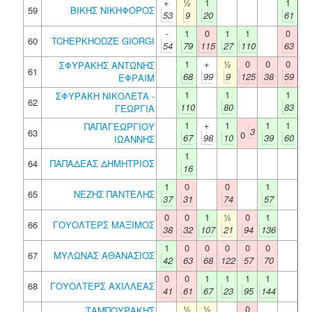
+
½
1
1
59
ΒΙΚΗΣ ΝΙΚΗΦΟΡΟΣ
53
9
20
61
-
1
0
1
1
0
60
TCHEPKHODZE GIORGI
54
79
115
27
110
63
1
+
½
0
0
0
ΣΦΥΡΑΚΗΣ ΑΝΤΩΝΗΣ
61
68
99
9
125
38
59
ΕΦΡΑΙΜ
1
1
1
ΣΦΥΡΑΚΗ ΝΙΚΟΛΕΤΑ -
62
110
80
83
ΓΕΩΡΓΙΑ
1
+
1
1
1
ΠΑΠΑΓΕΩΡΓΙΟΥ
3
63
0
67
98
10
39
60
ΙΩΑΝΝΗΣ
1
64
ΠΑΠΑΔΕΑΣ ΔΗΜΗΤΡΙΟΣ
16
1
0
0
1
65
ΝΕΖΗΣ ΠΑΝΤΕΛΗΣ
37
31
74
57
0
0
1
½
0
1
66
ΓΟΥΟΛΤΕΡΣ ΜΑΞΙΜΟΣ
38
32
107
21
94
136
1
0
0
0
0
0
67
ΜΥΛΩΝΑΣ ΑΘΑΝΑΣΙΟΣ
42
63
68
122
57
70
0
0
1
1
1
1
68
ΓΟΥΟΛΤΕΡΣ ΑΧΙΛΛΕΑΣ
41
61
67
23
95
144
½
½
0
ΤΑΜΠΟΥΡΑΚΗΣ