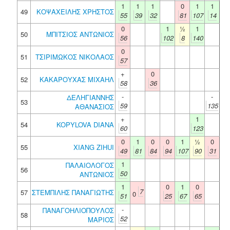
1
1
1
0
1
1
49
ΚΟΨΑΧΕΙΛΗΣ ΧΡΗΣΤΟΣ
55
39
32
81
107
14
0
1
½
1
50
ΜΠΙΤΣΙΟΣ ΑΝΤΩΝΙΟΣ
56
102
8
140
0
51
ΤΣΙΡΙΜΩΚΟΣ ΝΙΚΟΛΑΟΣ
57
+
0
52
ΚΑΚΑΡΟΥΧΑΣ ΜΙΧΑΗΛ
58
36
-
-
ΔΕΛΗΓΙΑΝΝΗΣ
53
59
135
ΑΘΑΝΑΣΙΟΣ
+
1
54
KOPYLOVA DIANA
60
123
0
1
0
0
1
½
0
55
XIANG ZIHUI
49
81
84
94
107
90
31
1
ΠΑΛΑΙΟΛΟΓΟΣ
56
50
ΑΝΤΩΝΙΟΣ
1
0
1
0
7
57
ΣΤΕΜΠΙΛΗΣ ΠΑΝΑΓΙΩΤΗΣ
0
51
25
67
65
-
ΠΑΝΑΓΟΗΛΙΟΠΟΥΛΟΣ
58
52
ΜΑΡΙΟΣ