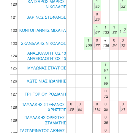
1
1
ΚΑΤΣΑΡΟΣ ΜΑΡΙΟΣ-
120
95
32
ΝΙΚΟΛΑΟΣ
0
121
ΒΑΡΙΝΟΣ ΣΤΕΦΑΝΟΣ
29
1
1
1
7
122
ΚΟΝΤΟΓΙΑΝΝΗΣ ΜΙΧΑΗΛ
1
67
132
33
1
0
+
0
0
123
ΣΚΑΝΔΑΛΗΣ ΝΙΚΟΛΑΟΣ
109
77
136
54
72
ΑΝΑΞΙΟΛΟΓΗΤΟΣ 13
124
ΑΝΑΞΙΟΛΟΓΗΤΟΣ 13
1
125
ΜΥΛΩΝΑΣ ΣΤΑΥΡΟΣ
61
1
126
ΦΩΤΕΙΝΙΑΣ ΙΩΑΝΝΗΣ
69
0
127
ΓΡΗΓΟΡΙΟΥ ΡΟΔΙΑΝΗ
72
0
0
0
0
0
ΠΑΥΛΑΚΗΣ ΣΤΕΦΑΝΟΣ-
128
39
95
115
25
71
ΧΡΗΣΤΟΣ
0
ΠΑΥΛΑΚΗΣ ΟΡΕΣΤΗΣ-
129
29
ΣΤΑΜΑΤΗΣ
0
ΓΑΣΠΑΡΙΝΑΤΟΣ ΔΙΩΝΑΣ-