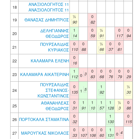
ΑΝΑΞΙΟΛΟΓΗΤΟΣ 11
18
ΑΝΑΞΙΟΛΟΓΗΤΟΣ 11
½
0
19
ΘΑΝΑΣΑΣ ΔΗΜΗΤΡΙΟΣ
90
82
1
0
½
0
0
ΔΕΛΗΓΙΑΝΝΗΣ
20
14
59
91
117
94
ΘΕΟΔΩΡΟΣ
0
0
½
0
0
ΠΟΥΡΣΑΛΙΔΗΣ
21
110
88
66
37
81
ΚΥΡΙΑΚΟΣ
0
22
ΚΑΛΑΜΑΡΑ ΕΛΕΝΗ
16
1
0
0
0
0
0
3
23
ΚΑΛΑΜΑΡΑ ΑΙΚΑΤΕΡΙΝΗ
0
112
83
68
76
79
29
ΠΟΥΡΣΑΛΙΔΗΣ
0
1
½
5
24
ΣΤΕΦΑΝΟΣ-
1
135
92
30
ΚΩΝΣΤΑΝΤΙΝΟΣ
0
1
1
1
1
½
0
ΑΘΑΝΑΗΛΕΑΣ
25
31
91
10
57
128
3
86
ΘΕΟΔΩΡΟΣ
0
1
0
26
ΠΟΡΤΟΚΑΛΑ ΣΤΑΜΑΤΙΝΑ
32
130
115
0
0
0
0
1
4
27
ΜΑΡΟΥΓΚΑΣ ΝΙΚΟΛΑΟΣ
0
33
107
106
60
131