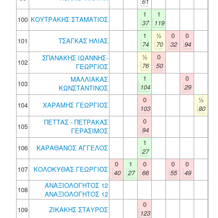
61
1
1
100
ΚΟΥΤΡΑΚΗΣ ΣΤΑΜΑΤΙΟΣ
37
119
1
½
0
0
101
ΤΣΑΓΚΑΣ ΗΛΙΑΣ
74
70
32
94
½
0
ΣΠΑΝΑΚΗΣ ΙΩΑΝΝΗΣ-
102
76
50
ΓΕΩΡΓΙΟΣ
1
0
ΜΑΛΛΙΑΚΑΣ
103
104
29
ΚΩΝΣΤΑΝΤΙΝΟΣ
0
½
104
ΧΑΡΑΜΗΣ ΓΕΩΡΓΙΟΣ
103
80
0
ΠΕΤΤΑΣ - ΠΕΤΡΑΚΑΣ
105
94
ΓΕΡΑΣΙΜΟΣ
1
106
ΚΑΡΑΘΑΝΟΣ ΑΓΓΕΛΟΣ
27
0
1
0
0
0
107
ΚΟΛΟΚΥΘΑΣ ΓΕΩΡΓΙΟΣ
40
27
66
55
49
ΑΝΑΞΙΟΛΟΓΗΤΟΣ 12
108
ΑΝΑΞΙΟΛΟΓΗΤΟΣ 12
0
109
ΖΙΚΑΚΗΣ ΣΤΑΥΡΟΣ
123