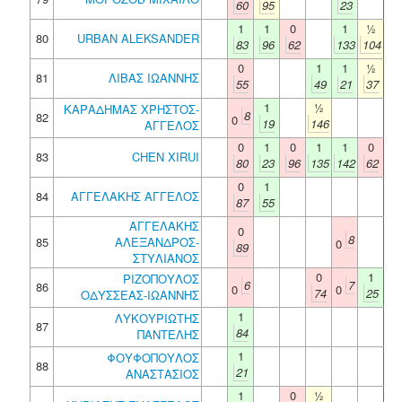
60
95
23
1
1
0
1
½
80
URBAN ALEKSANDER
83
96
62
133
104
0
1
1
½
81
ΛΙΒΑΣ ΙΩΑΝΝΗΣ
55
49
21
37
1
½
ΚΑΡΑΔΗΜΑΣ ΧΡΗΣΤΟΣ-
8
82
0
19
146
ΑΓΓΕΛΟΣ
0
1
0
1
1
0
83
CHEN XIRUI
80
23
96
135
142
62
0
1
84
ΑΓΓΕΛΑΚΗΣ ΑΓΓΕΛΟΣ
87
55
ΑΓΓΕΛΑΚΗΣ
0
8
85
ΑΛΕΞΑΝΔΡΟΣ-
0
89
ΣΤΥΛΙΑΝΟΣ
0
1
ΡΙΖΟΠΟΥΛΟΣ
6
7
86
0
0
74
25
ΟΔΥΣΣΕΑΣ-ΙΩΑΝΝΗΣ
1
ΛΥΚΟΥΡΙΩΤΗΣ
87
84
ΠΑΝΤΕΛΗΣ
1
ΦΟΥΦΟΠΟΥΛΟΣ
88
21
ΑΝΑΣΤΑΣΙΟΣ
1
0
½