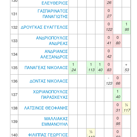
130
26
ΕΛΕΥΘΕΡΙΟΣ
0
ΓΑΣΠΑΡΙΝΑΤΟΣ
131
27
ΠΑΝΑΓΙΩΤΗΣ
0
1
132
ΔΡΟΥΓΚΑΣ ΕΥΑΓΓΕΛΟΣ
122
95
0
0
ΑΝΔΡΙΟΠΟΥΛΟΣ
133
41
80
ΑΝΔΡΕΑΣ
0
ΑΝΔΡΙΑΝΟΣ
134
42
ΑΛΕΞΑΝΔΡΟΣ
1
1
1
0
+
135
ΠΑΝΑΓΕΑΣ ΝΙΚΟΛΑΟΣ
24
113
40
83
53
-
0
136
ΔΟΝΤΑΣ ΝΙΚΟΛΑΟΣ
123
66
1
ΧΩΡΙΑΝΟΠΟΥΛΟΣ
137
40
ΠΑΡΑΣΚΕΥΑΣ
0
½
138
ΛΑΤΣΙΝΟΣ ΘΕΟΦΑΝΗΣ
31
117
0
ΜΑΛΛΙΑΚΑΣ
139
95
ΕΜΜΑΝΟΥΗΛ
½
0
140
ΦΙΛΙΠΠΑΣ ΓΕΩΡΓΙΟΣ
110
50