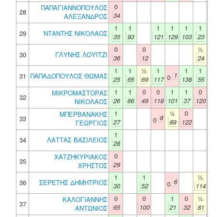
0
ΠΑΠΑΓΙΑΝΝΟΠΟΥΛΟΣ
28
34
ΑΛΕΞΑΝΔΡΟΣ
1
1
1
1
1
1
29
ΝΤΑΝΤΗΣ ΝΙΚΟΛΑΟΣ
35
93
121
129
103
23
0
0
½
30
ΓΛΥΝΗΣ ΛΟΥΪΤΖΙ
36
12
24
1
1
½
1
1
1
1
31
ΠΑΠΑΔΟΠΟΥΛΟΣ ΘΩΜΑΣ
0
25
65
69
117
138
55
1
1
0
0
1
1
0
ΜΙΚΡΟΜΑΣΤΟΡΑΣ
32
26
66
49
118
101
37
120
ΝΙΚΟΛΑΟΣ
1
½
0
ΜΠΕΡΒΑΝΑΚΗΣ
8
33
0
27
89
122
ΓΕΩΡΓΙΟΣ
1
34
ΛΑΤΤΑΣ ΒΑΣΙΛΕΙΟΣ
28
0
ΧΑΤΖΗΚΥΡΙΑΚΟΣ
35
29
ΧΡΗΣΤΟΣ
1
1
½
6
36
ΣΕΡΕΤΗΣ ΔΗΜΗΤΡΙΟΣ
0
30
52
114
0
0
1
0
½
ΚΑΛΟΓΙΑΝΝΗΣ
37
65
100
21
32
81
ΑΝΤΩΝΙΟΣ