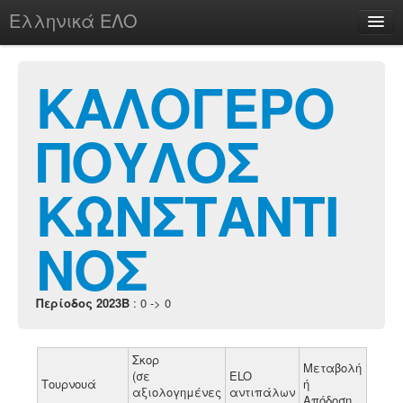
Ελληνικά ΕΛΟ
Περί
ΚΑΛΟΓΕΡΟ
ΠΟΥΛΟΣ
chesstu.be @ discord
Login
ΚΩΝΣΤΑΝΤΙ
ΝΟΣ
Περίοδος 2023B
: 0 -> 0
Σκορ
Μεταβολή
(σε
ELO
Τουρνουά
ή
αξιολογημένες
αντιπάλων
Απόδοση