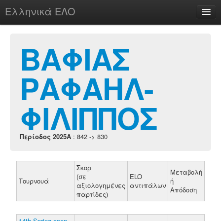
Ελληνικά ΕΛΟ
Περί
ΒΑΦΙΑΣ
ΡΑΦΑΗΛ-
chesstu.be @ discord
Login
ΦΙΛΙΠΠΟΣ
Περίοδος 2025A
: 842 -> 830
Σκορ
Μεταβολή
(σε
ELO
Τουρνουά
ή
αξιολογημένες
αντιπάλων
Απόδοση
παρτίδες)
14th Spring open