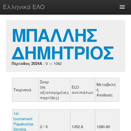
Ελληνικά ΕΛΟ
Περί
ΜΠΑΛΛΗΣ
ΔΗΜΗΤΡΙΟΣ
chesstu.be @ discord
Login
Περίοδος 2024A
: 0 -> 1082
Σκορ
Μεταβολή
(σε
ELO
Τουρνουά
ή
αξιολογημένες
αντιπάλων
Απόδοση
παρτίδες)
1st
tournament
Papakostas
2 / 5
1352.8
1280.80
Dimitris