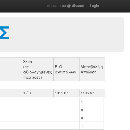
chesstu.be @ discord
Login
Σ
Σκορ
(σε
ELO
Μεταβολή ή
αξιολογημένες
αντιπάλων
Απόδοση
παρτίδες)
1 / 3
1311.67
1186.67
1
0
0
1