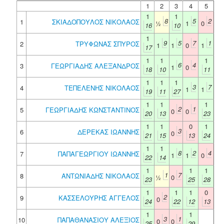
1
2
3
4
5
1
1
8
5
2
1
ΣΚΙΑΔΟΠΟΥΛΟΣ ΝΙΚΟΛΑΟΣ
½
1
0
16
10
1
9
5
7
1
2
ΤΡΥΦΩΝΑΣ ΣΠΥΡΟΣ
1
1
0
1
17
1
1
1
6
4
3
ΓΕΩΡΓΙΑΔΗΣ ΑΛΕΞΑΝΔΡΟΣ
1
0
18
10
11
1
1
1
3
7
4
ΤΕΠΕΛΕΝΗΣ ΝΙΚΟΛΑΟΣ
1
1
19
11
27
1
1
1
2
1
5
ΓΕΩΡΓΙΑΔΗΣ ΚΩΝΣΤΑΝΤΙΝΟΣ
0
0
20
13
23
1
1
0
1
3
6
ΔΕΡΕΚΑΣ ΙΩΑΝΝΗΣ
0
21
15
13
24
1
1
8
2
4
7
ΠΑΠΑΓΕΩΡΓΙΟΥ ΙΩΑΝΝΗΣ
1
1
0
22
14
1
1
1
1
7
8
ΑΝΤΩΝΙΑΔΗΣ ΝΙΚΟΛΑΟΣ
½
0
23
25
28
1
1
1
0
2
9
ΚΑΣΣΕΛΟΥΡΗΣ ΑΓΓΕΛΟΣ
0
24
22
12
13
1
1
3
1
10
ΠΑΠΑΘΑΝΑΣΙΟΥ ΑΛΕΞΙΟΣ
0
0
25
29