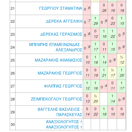
0
0
0
6
21
ΓΕΩΡΓΙΟΥ ΣΤΑΜΑΤΙΝΑ
0
26
16
18
1
0
1
7
9
22
ΔΕΡΕΚΑ ΑΓΓΕΛΙΚΗ
0
0
29
23
15
0
1
1
8
5
23
ΔΕΡΕΚΑΣ ΓΕΡΑΣΙΜΟΣ
0
0
12
16
22
1
0
1
ΜΠΕΜΠΗΣ ΕΠΑΜΕΙΝΩΝΔΑΣ -
9
6
24
0
0
17
11
15
ΑΛΕΞΑΝΔΡΟΣ
0
1
1
½
8
25
ΜΑΖΑΡΑΚΗΣ ΑΘΑΝΑΣΙΟΣ
0
10
18
14
12
0
0
1
½
1
26
ΜΑΖΑΡΑΚΗΣ ΓΕΩΡΓΙΟΣ
11
19
21
17
20
1
1
0
1
4
27
ΦΙΛΙΠΠΑΣ ΓΕΩΡΓΙΟΣ
0
12
16
11
17
0
½
1
8
28
ΖΕΙΜΠΕΚΟΓΛΟΥ ΓΕΩΡΓΙΟΣ
0
13
20
14
0
0
1
0
0
ΒΑΓΓΕΛΗΣ ΒΑΣΙΛΕΙΟΣ -
29
14
22
18
10
16
ΠΑΡΑΣΚΕΥΑΣ
ΑΝΑΞΙΟΛΟΓΗΤΟΣ 1
30
ΑΝΑΞΙΟΛΟΓΗΤΟΣ 1