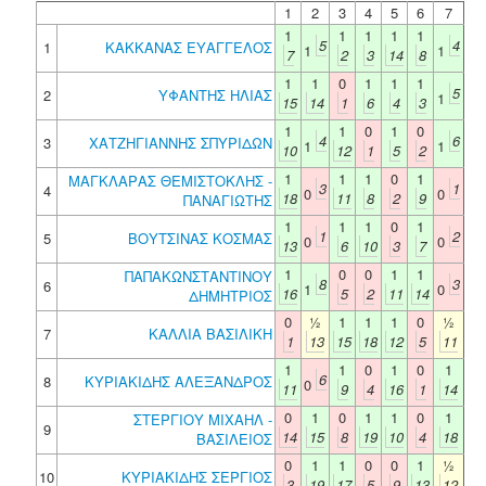
1
2
3
4
5
6
7
1
1
1
1
1
5
4
1
ΚΑΚΚΑΝΑΣ ΕΥΑΓΓΕΛΟΣ
1
1
7
2
3
14
8
1
1
0
1
1
1
5
2
ΥΦΑΝΤΗΣ ΗΛΙΑΣ
1
15
14
1
6
4
3
1
1
0
1
0
4
6
3
ΧΑΤΖΗΓΙΑΝΝΗΣ ΣΠΥΡΙΔΩΝ
1
1
10
12
1
5
2
1
1
1
0
1
ΜΑΓΚΛΑΡΑΣ ΘΕΜΙΣΤΟΚΛΗΣ -
3
1
4
0
0
18
11
8
2
9
ΠΑΝΑΓΙΩΤΗΣ
1
1
1
0
1
1
2
5
ΒΟΥΤΣΙΝΑΣ ΚΟΣΜΑΣ
0
0
13
6
10
3
7
1
0
0
1
1
ΠΑΠΑΚΩΝΣΤΑΝΤΙΝΟΥ
8
3
6
1
0
16
5
2
11
14
ΔΗΜΗΤΡΙΟΣ
0
½
1
1
1
0
½
7
ΚΑΛΛΙΑ ΒΑΣΙΛΙΚΗ
1
13
15
18
12
5
11
1
1
0
1
0
1
6
8
ΚΥΡΙΑΚΙΔΗΣ ΑΛΕΞΑΝΔΡΟΣ
0
11
9
4
16
1
14
0
1
0
1
1
0
1
ΣΤΕΡΓΙΟΥ ΜΙΧΑΗΛ -
9
14
15
8
19
10
4
18
ΒΑΣΙΛΕΙΟΣ
0
1
1
0
0
1
½
10
ΚΥΡΙΑΚΙΔΗΣ ΣΕΡΓΙΟΣ
3
19
17
5
9
13
12