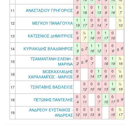
0
1
0
1
0
1
½
11
ΑΝΑΣΤΑΣΙΟΥ ΓΡΗΓΟΡΙΟΣ
8
18
4
13
6
16
7
1
1
0
0
0
½
12
ΜΕΓΚΟΥ ΠΑΝΑΓΟΥΛΑ
19
17
3
14
7
10
0
½
1
0
1
0
13
ΚΑΤΣΕΝΙΟΣ ΔΗΜΗΤΡΙΟΣ
5
7
19
11
17
10
1
1
1
0
0
2
8
14
ΚΥΡΙΑΚΙΔΗΣ ΒΛΑΔΙΜΗΡΟΣ
0
0
9
16
12
1
6
0
0
0
1
½
ΤΣΑΜΑΝΤΑΝΗ ΕΛΕΝΗ -
9
15
0
2
7
18
19
16
ΜΑΡΙΝΑ
0
0
1
0
0
½
ΜΟΣΚΑΧΛΑΪΔΗΣ
16
6
14
17
8
11
15
ΧΑΡΑΛΑΜΠΟΣ - ΜΑΡΙΟΣ
0
0
0
0
1
½
17
ΤΣΙΝΤΑΒΗΣ ΒΑΣΙΛΕΙΟΣ
12
10
16
13
18
19
0
0
0
1
0
9
18
ΠΕΤΩΝΗΣ ΠΑΝΤΕΛΗΣ
0
4
11
7
15
17
0
0
0
0
0
½
ΑΝΔΡΕΟΥ ΕΥΣΤΑΘΙΟΣ -
19
12
10
13
9
15
17
ΑΝΔΡΕΑΣ