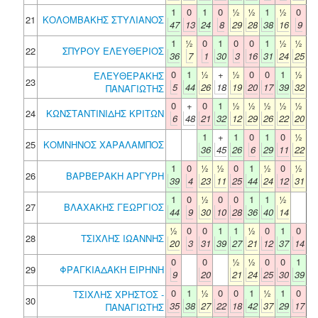
1
0
1
0
½
½
1
½
0
21
ΚΟΛΟΜΒΑΚΗΣ ΣΤΥΛΙΑΝΟΣ
47
13
24
8
29
28
38
16
9
1
½
0
1
0
0
1
½
½
22
ΣΠΥΡΟΥ ΕΛΕΥΘΕΡΙΟΣ
36
7
1
30
3
16
31
24
25
0
1
½
+
½
0
0
1
½
ΕΛΕΥΘΕΡΑΚΗΣ
23
5
44
26
18
19
20
17
39
32
ΠΑΝΑΓΙΩΤΗΣ
0
+
0
1
½
½
½
½
½
24
ΚΩΝΣΤΑΝΤΙΝΙΔΗΣ ΚΡΙΤΩΝ
6
48
21
32
12
29
26
22
20
1
+
1
0
1
0
½
25
ΚΟΜΝΗΝΟΣ ΧΑΡΑΛΑΜΠΟΣ
36
45
26
6
29
11
22
1
0
½
½
0
1
½
0
½
26
ΒΑΡΒΕΡΑΚΗ ΑΡΓΥΡΗ
39
4
23
11
25
44
24
12
31
1
0
½
0
0
1
1
½
27
ΒΛΑΧΑΚΗΣ ΓΕΩΡΓΙΟΣ
44
9
30
10
28
36
40
14
½
0
0
1
1
½
0
1
0
28
ΤΣΙΧΛΗΣ ΙΩΑΝΝΗΣ
20
3
31
39
27
21
12
37
14
0
0
½
½
0
0
1
29
ΦΡΑΓΚΙΑΔΑΚΗ ΕΙΡΗΝΗ
9
20
21
24
25
30
39
0
1
½
0
0
1
½
1
0
ΤΣΙΧΛΗΣ ΧΡΗΣΤΟΣ -
30
35
38
27
22
18
42
37
29
17
ΠΑΝΑΓΙΩΤΗΣ