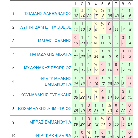
1
2
3
4
5
6
7
8
9
1
½
1
½
½
1
1
1
1
1
ΤΣΙΛΙΔΗΣ ΑΛΕΞΑΝΔΡΟΣ
32
14
22
7
2
35
13
4
6
1
1
1
½
½
0
1
1
1
2
ΛΥΡΙΝΤΖΑΚΗΣ ΤΙΜΟΘΕΟΣ
17
10
9
5
1
4
11
7
8
0
1
1
½
1
1
1
0
1
3
ΜΑΡΗΣ ΙΩΑΝΝΗΣ
19
28
32
35
22
9
5
6
4
1
1
1
½
1
1
1
0
0
4
ΠΑΠΑΔΑΚΗΣ ΜΙΧΑΗΛ
31
26
6
34
5
2
8
1
3
1
1
1
½
0
1
0
1
1
5
ΜΥΛΩΝΑΚΗΣ ΓΕΩΡΓΙΟΣ
23
35
8
2
4
19
3
9
10
1
1
0
0
1
1
1
1
0
ΦΡΑΓΚΙΑΔΑΚΗΣ
6
24
16
4
19
17
25
20
3
1
ΕΜΜΑΝΟΥΗΛ
1
½
1
½
0
1
1
0
1
7
ΚΟΥΝΑΛΑΚΗΣ ΕΥΡΥΚΛΗΣ
38
22
11
1
8
14
16
2
15
1
1
0
1
1
½
0
1
0
8
ΚΟΣΜΑΔΑΚΗΣ ΔΗΜΗΤΡΙΟΣ
45
19
5
21
7
13
4
20
2
1
1
0
1
½
0
1
0
1
9
ΜΠΡΑΣ ΕΜΜΑΝΟΥΗΛ
29
27
2
12
14
3
35
5
21
1
0
½
1
0
1
1
1
0
10
ΦΡΑΓΚΑΚΗ ΜΑΡΙΑ
41
2
14
27
35
12
19
13
5