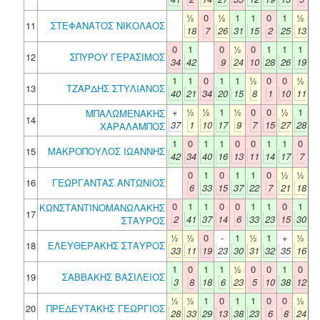
½
0
½
1
1
0
1
½
11
ΣΤΕΦΑΝΑΤΟΣ ΝΙΚΟΛΑΟΣ
18
7
26
31
15
2
25
13
0
1
0
½
0
1
1
1
12
ΣΠΥΡΟΥ ΓΕΡΑΣΙΜΟΣ
34
42
9
24
10
28
26
19
1
1
0
1
1
½
0
0
½
13
ΤΖΑΡΔΗΣ ΣΤΥΛΙΑΝΟΣ
40
21
34
20
15
8
1
10
11
+
½
½
1
½
0
0
½
1
ΜΠΑΛΩΜΕΝΑΚΗΣ
14
37
1
10
17
9
7
15
27
28
ΧΑΡΑΛΑΜΠΟΣ
1
0
1
1
0
0
1
1
0
15
ΜΑΚΡΟΠΟΥΛΟΣ ΙΩΑΝΝΗΣ
42
34
40
16
13
11
14
17
7
0
1
0
1
1
0
½
½
16
ΓΕΩΡΓΑΝΤΑΣ ΑΝΤΩΝΙΟΣ
6
33
15
37
22
7
21
18
0
1
1
0
0
1
1
0
1
ΚΩΝΣΤΑΝΤΙΝΟΜΑΝΩΛΑΚΗΣ
17
2
41
37
14
6
33
23
15
30
ΣΤΑΥΡΟΣ
½
½
0
-
1
½
1
+
½
18
ΕΛΕΥΘΕΡΑΚΗΣ ΣΤΑΥΡΟΣ
33
11
19
23
30
31
32
35
16
1
0
1
1
½
0
0
1
0
19
ΣΑΒΒΑΚΗΣ ΒΑΣΙΛΕΙΟΣ
3
8
18
6
23
5
10
38
12
½
½
1
0
1
1
0
0
½
20
ΠΡΕΔΕΥΤΑΚΗΣ ΓΕΩΡΓΙΟΣ
28
33
29
13
38
23
6
8
24