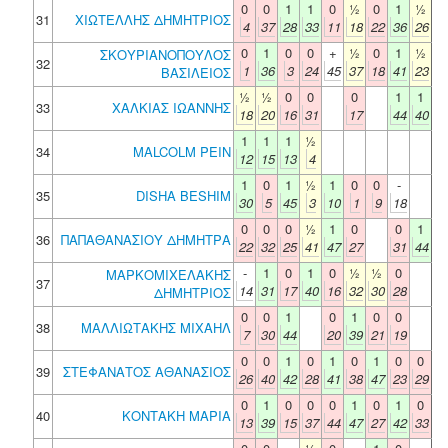
0
0
1
1
0
½
0
1
½
31
ΧΙΩΤΕΛΛΗΣ ΔΗΜΗΤΡΙΟΣ
4
37
28
33
11
18
22
36
26
0
1
0
0
+
½
0
1
½
ΣΚΟΥΡΙΑΝΟΠΟΥΛΟΣ
32
1
36
3
24
45
37
18
41
23
ΒΑΣΙΛΕΙΟΣ
½
½
0
0
0
1
1
33
ΧΑΛΚΙΑΣ ΙΩΑΝΝΗΣ
18
20
16
31
17
44
40
1
1
1
½
34
MALCOLM PEIN
12
15
13
4
1
0
1
½
1
0
0
-
35
DISHA BESHIM
30
5
45
3
10
1
9
18
0
0
0
½
1
0
0
1
36
ΠΑΠΑΘΑΝΑΣΙΟΥ ΔΗΜΗΤΡΑ
22
32
25
41
47
27
31
44
-
1
0
1
0
½
½
0
ΜΑΡΚΟΜΙΧΕΛΑΚΗΣ
37
14
31
17
40
16
32
30
28
ΔΗΜΗΤΡΙΟΣ
0
0
1
0
1
0
0
38
ΜΑΛΛΙΩΤΑΚΗΣ ΜΙΧΑΗΛ
7
30
44
20
39
21
19
0
0
1
0
1
0
1
0
0
39
ΣΤΕΦΑΝΑΤΟΣ ΑΘΑΝΑΣΙΟΣ
26
40
42
28
41
38
47
23
29
0
1
0
0
0
1
0
1
0
40
ΚΟΝΤΑΚΗ ΜΑΡΙΑ
13
39
15
37
44
47
27
42
33