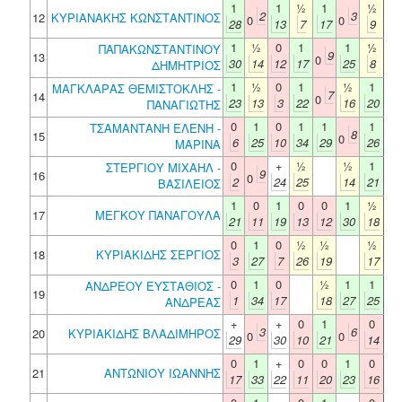
1
1
½
1
½
2
3
12
ΚΥΡΙΑΝΑΚΗΣ ΚΩΝΣΤΑΝΤΙΝΟΣ
0
0
28
13
7
17
9
1
½
0
1
1
½
ΠΑΠΑΚΩΝΣΤΑΝΤΙΝΟΥ
9
13
0
30
14
12
17
25
8
ΔΗΜΗΤΡΙΟΣ
1
½
0
1
½
1
ΜΑΓΚΛΑΡΑΣ ΘΕΜΙΣΤΟΚΛΗΣ -
7
14
0
23
13
3
22
16
20
ΠΑΝΑΓΙΩΤΗΣ
0
1
0
1
1
1
ΤΣΑΜΑΝΤΑΝΗ ΕΛΕΝΗ -
8
15
0
6
25
10
34
29
26
ΜΑΡΙΝΑ
0
+
½
½
1
ΣΤΕΡΓΙΟΥ ΜΙΧΑΗΛ -
9
16
0
2
24
25
14
21
ΒΑΣΙΛΕΙΟΣ
1
0
1
0
0
1
½
17
ΜΕΓΚΟΥ ΠΑΝΑΓΟΥΛΑ
21
11
19
13
12
30
18
0
1
0
½
½
½
18
ΚΥΡΙΑΚΙΔΗΣ ΣΕΡΓΙΟΣ
3
27
7
26
19
17
0
1
0
½
1
1
ΑΝΔΡΕΟΥ ΕΥΣΤΑΘΙΟΣ -
19
1
34
17
18
27
25
ΑΝΔΡΕΑΣ
+
+
0
1
0
3
6
20
ΚΥΡΙΑΚΙΔΗΣ ΒΛΑΔΙΜΗΡΟΣ
0
0
29
30
10
21
14
0
1
+
0
0
1
0
21
ΑΝΤΩΝΙΟΥ ΙΩΑΝΝΗΣ
17
33
22
11
20
23
16