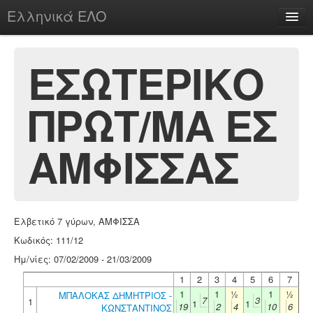
Ελληνικά ΕΛΟ
Περί
ΕΣΩΤΕΡΙΚΟ
ΠΡΩΤ/ΜΑ ΕΣ
chesstu.be @ discord
Login
ΑΜΦΙΣΣΑΣ
Ελβετικό 7 γύρων, ΑΜΦΙΣΣΑ
Κωδικός: 111/12
Ημ/νίες: 07/02/2009 - 21/03/2009
1
2
3
4
5
6
7
1
1
½
1
½
ΜΠΑΛΟΚΑΣ ΔΗΜΗΤΡΙΟΣ -
7
3
1
1
1
19
2
4
10
6
ΚΩΝΣΤΑΝΤΙΝΟΣ