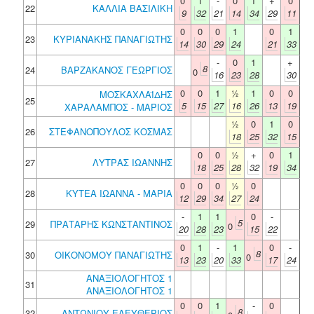
0
1
-
0
1
+
0
22
ΚΑΛΛΙΑ ΒΑΣΙΛΙΚΗ
9
32
21
14
34
29
11
0
0
0
1
0
1
23
ΚΥΡΙΑΝΑΚΗΣ ΠΑΝΑΓΙΩΤΗΣ
14
30
29
24
21
33
-
0
1
+
8
24
ΒΑΡΖΑΚΑΝΟΣ ΓΕΩΡΓΙΟΣ
0
16
23
28
30
0
0
1
½
1
0
0
ΜΟΣΚΑΧΛΑΪΔΗΣ
25
5
15
27
16
26
13
19
ΧΑΡΑΛΑΜΠΟΣ - ΜΑΡΙΟΣ
½
0
1
0
26
ΣΤΕΦΑΝΟΠΟΥΛΟΣ ΚΟΣΜΑΣ
18
25
32
15
0
0
½
+
0
1
27
ΛΥΤΡΑΣ ΙΩΑΝΝΗΣ
18
25
28
32
19
34
0
0
0
½
0
28
ΚΥΤΕΑ ΙΩΑΝΝΑ - ΜΑΡΙΑ
12
29
34
27
24
-
1
1
0
-
5
29
ΠΡΑΤΑΡΗΣ ΚΩΝΣΤΑΝΤΙΝΟΣ
0
20
28
23
15
22
0
1
-
1
0
-
8
30
ΟΙΚΟΝΟΜΟΥ ΠΑΝΑΓΙΩΤΗΣ
0
13
23
20
33
17
24
ΑΝΑΞΙΟΛΟΓΗΤΟΣ 1
31
ΑΝΑΞΙΟΛΟΓΗΤΟΣ 1
0
0
1
-
0
8
32
ΑΝΤΩΝΙΟΥ ΕΛΕΥΘΕΡΙΟΣ