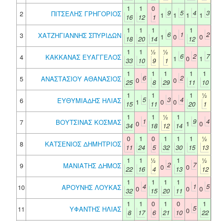
1
1
0
9
5
4
3
2
ΠΙΤΣΕΛΗΣ ΓΡΗΓΟΡΙΟΣ
1
1
1
1
16
12
1
1
1
1
1
6
1
2
3
ΧΑΤΖΗΓΙΑΝΝΗΣ ΣΠΥΡΙΔΩΝ
1
0
0
18
20
14
12
1
1
½
½
6
2
7
4
ΚΑΚΚΑΝΑΣ ΕΥΑΓΓΕΛΟΣ
1
0
1
33
10
9
1
1
1
1
1
1
6
2
5
ΑΝΑΣΤΑΣΙΟΥ ΑΘΑΝΑΣΙΟΣ
0
0
25
8
29
11
10
1
1
1
½
5
3
4
6
ΕΥΘΥΜΙΑΔΗΣ ΗΛΙΑΣ
1
0
0
15
11
20
1
1
1
½
1
1
9
4
7
ΒΟΥΤΣΙΝΑΣ ΚΟΣΜΑΣ
0
1
0
34
18
12
14
0
1
0
1
1
1
½
8
ΚΑΤΣΕΝΙΟΣ ΔΗΜΗΤΡΙΟΣ
11
24
5
32
30
15
13
1
1
½
1
½
2
7
9
ΜΑΝΙΑΤΗΣ ΔΗΜΟΣ
0
0
22
16
4
13
12
1
1
1
1
4
1
5
10
ΑΡΟΥΝΗΣ ΛΟΥΚΑΣ
0
0
0
32
15
20
11
1
1
0
1
0
1
5
11
ΥΦΑΝΤΗΣ ΗΛΙΑΣ
0
8
17
6
21
10
22