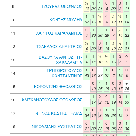
½
1
1
0
1
0
1
9
ΤΖΟΥΡΑΣ ΘΕΟΦΙΛΟΣ
12
24
21
5
20
8
14
1
1
½
0
½
½
1
10
ΚΟΝΤΗΣ ΜΙΧΑΗΛ
37
15
13
8
12
11
20
0
1
1
1
0
½
1
11
ΧΑΡΙΤΟΣ ΧΑΡΑΛΑΜΠΟΣ
7
39
36
26
4
10
22
½
1
0
1
½
½
1
12
ΤΣΑΚΑΛΟΣ ΔΗΜΗΤΡΙΟΣ
9
30
5
16
10
22
24
1
1
½
½
1
0
0
ΒΑΖΟΥΡΑ ΑΦΡΟΔΙΤΗ -
13
6
14
10
2
15
4
5
ΧΑΡΑΛΑΜΠΙΑ
1
0
+
1
0
1
0
ΓΡΗΓΟΡΟΠΟΥΛΟΣ
14
43
13
37
27
3
16
9
ΚΩΝΣΤΑΝΤΙΝΟΣ
0
1
1
0
0
+
15
ΚΟΡΟΝΤΖΗΣ ΘΕΟΔΩΡΟΣ
10
35
18
13
17
26
1
0
0
1
0
1
16
ΦΛΙΣΚΑΝΟΠΟΥΛΟΣ ΘΕΟΔΩΡΟΣ
17
2
12
19
14
33
1
0
0
1
1
1
0
17
ΝΤΙΝΟΣ ΚΩΣΤΗΣ - ΗΛΙΑΣ
34
16
8
25
28
15
7
0
1
1
0
1
0
1
18
ΝΙΚΟΛΑΪΔΗΣ ΕΥΣΤΡΑΤΙΟΣ
21
32
23
15
26
20
30