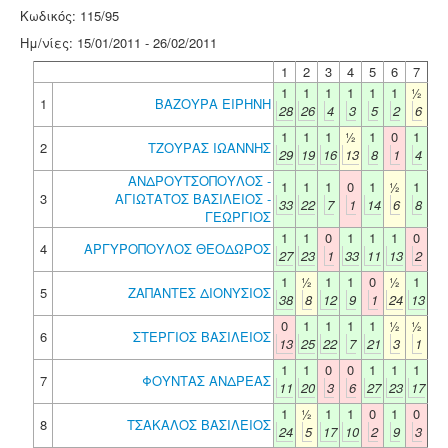
Κωδικός: 115/95
Ημ/νίες: 15/01/2011 - 26/02/2011
1
2
3
4
5
6
7
1
1
1
1
1
1
½
1
ΒΑΖΟΥΡΑ ΕΙΡΗΝΗ
28
26
4
3
5
2
6
1
1
1
½
1
0
1
2
ΤΖΟΥΡΑΣ ΙΩΑΝΝΗΣ
29
19
16
13
8
1
4
ΑΝΔΡΟΥΤΣΟΠΟΥΛΟΣ -
1
1
1
0
1
½
1
3
ΑΓΙΩΤΑΤΟΣ ΒΑΣΙΛΕΙΟΣ -
33
22
7
1
14
6
8
ΓΕΩΡΓΙΟΣ
1
1
0
1
1
1
0
4
ΑΡΓΥΡΟΠΟΥΛΟΣ ΘΕΟΔΩΡΟΣ
27
23
1
33
11
13
2
1
½
1
1
0
½
1
5
ΖΑΠΑΝΤΕΣ ΔΙΟΝΥΣΙΟΣ
38
8
12
9
1
24
13
0
1
1
1
1
½
½
6
ΣΤΕΡΓΙΟΣ ΒΑΣΙΛΕΙΟΣ
13
25
22
7
21
3
1
1
1
0
0
1
1
1
7
ΦΟΥΝΤΑΣ ΑΝΔΡΕΑΣ
11
20
3
6
27
23
17
1
½
1
1
0
1
0
8
ΤΣΑΚΑΛΟΣ ΒΑΣΙΛΕΙΟΣ
24
5
17
10
2
9
3