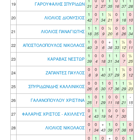
1
0
0
1
0
1
1
19
ΓΑΡΟΥΦΑΛΗΣ ΣΠΥΡΙΔΩΝ
31
2
27
35
16
37
28
1
0
1
½
0
1
0
20
ΛΙΟΛΙΟΣ ΔΙΟΝΥΣΙΟΣ
42
7
34
21
9
18
10
1
1
0
½
0
0
1
21
ΛΙΟΛΙΟΣ ΠΑΝΑΓΙΩΤΗΣ
18
35
9
20
6
26
34
1
0
0
+
1
½
0
22
ΑΠΟΣΤΟΛΟΠΟΥΛΟΣ ΝΙΚΟΛΑΟΣ
40
3
6
38
33
12
11
1
0
0
1
1
0
½
23
ΚΑΡΑΒΑΣ ΝΕΣΤΩΡ
39
4
18
31
34
7
25
0
0
1
1
1
½
0
24
ΖΑΠΑΝΤΕΣ ΠΑΥΛΟΣ
8
9
40
37
29
5
12
0
0
1
0
1
1
½
25
ΣΠΥΡΙΔΩΝΙΔΗΣ ΚΑΛΛΙΝΙΚΟΣ
26
6
30
17
36
29
23
1
0
1
0
0
1
-
26
ΓΑΛΑΝΟΠΟΥΛΟΥ ΧΡΙΣΤΙΝΑ
25
1
29
11
18
21
15
0
1
1
0
0
0
27
ΦΑΛΑΡΗΣ ΧΡΙΣΤΟΣ - ΑΧΙΛΛΕΥΣ
4
43
19
14
7
30
0
0
+
1
0
1
0
28
ΛΙΟΛΙΟΣ ΝΙΚΟΛΑΟΣ
1
34
43
39
17
38
19
0
1
0
+
0
0
1