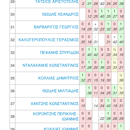
29
ΤΑΤΣΙΟΣ ΑΡΙΣΤΟΤΕΛΗΣ
2
31
26
42
24
25
38
0
0
1
1
1
0
30
ΘΩΪΔΗΣ ΛΕΑΝΔΡΟΣ
12
25
40
35
27
18
0
0
+
0
1
0
1
31
ΒΑΡΒΑΡΙΓΟΣ ΓΕΩΡΓΙΟΣ
19
29
32
23
32
36
37
0
0
-
0
+
1
32
ΚΑΛΟΓΕΡΟΠΟΥΛΟΣ ΓΕΡΑΣΙΜΟΣ
35
18
31
31
42
40
0
1
1
0
0
½
0
33
ΠΕΦΑΝΗΣ ΣΠΥΡΙΔΩΝ
3
40
42
4
22
34
16
0
1
0
1
0
½
0
34
ΝΤΑΛΑΧΑΝΗΣ ΚΩΝΣΤΑΝΤΙΝΟΣ
17
28
20
36
23
33
21
1
0
0
0
0
½
35
ΚΟΛΛΙΑΣ ΔΗΜΗΤΡΙΟΣ
32
21
15
19
30
36
1
0
0
0
1
½
36
ΘΩΪΔΗΣ ΜΙΛΤΙΑΔΗΣ
38
11
34
25
31
35
0
-
0
1
0
0
37
ΧΑΝΤΖΗΣ ΚΩΝΣΤΑΝΤΙΝΟΣ
10
14
24
43
19
31
0
0
-
1
0
0
ΚΟΡΟΝΤΖΗΣ ΠΕΡΙΚΛΗΣ -
38
5
36
22
39
28
29
ΙΩΑΝΝΗΣ
0
0
0
0
0
1
39
ΚΟΛΛΙΑΣ ΙΩΑΝΝΗΣ