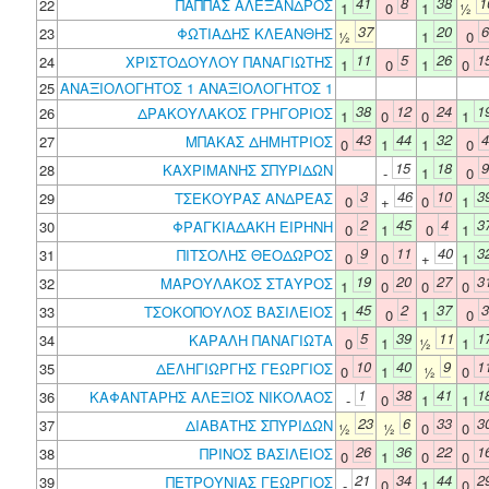
41
8
38
1
22
ΠΑΠΠΑΣ ΑΛΕΞΑΝΔΡΟΣ
1
0
1
½
37
20
6
23
ΦΩΤΙΑΔΗΣ ΚΛΕΑΝΘΗΣ
½
1
0
11
5
26
1
24
ΧΡΙΣΤΟΔΟΥΛΟΥ ΠΑΝΑΓΙΩΤΗΣ
1
0
1
0
25
ΑΝΑΞΙΟΛΟΓΗΤΟΣ 1 ΑΝΑΞΙΟΛΟΓΗΤΟΣ 1
38
12
24
1
26
ΔΡΑΚΟΥΛΑΚΟΣ ΓΡΗΓΟΡΙΟΣ
1
0
0
1
43
44
32
4
27
ΜΠΑΚΑΣ ΔΗΜΗΤΡΙΟΣ
0
1
1
0
15
18
9
28
ΚΑΧΡΙΜΑΝΗΣ ΣΠΥΡΙΔΩΝ
-
1
0
3
46
10
3
29
ΤΣΕΚΟΥΡΑΣ ΑΝΔΡΕΑΣ
0
+
0
1
2
45
4
3
30
ΦΡΑΓΚΙΑΔΑΚΗ ΕΙΡΗΝΗ
0
1
0
1
9
11
40
3
31
ΠΙΤΣΟΛΗΣ ΘΕΟΔΩΡΟΣ
0
0
+
1
19
20
27
3
32
ΜΑΡΟΥΛΑΚΟΣ ΣΤΑΥΡΟΣ
1
0
0
0
45
2
37
3
33
ΤΣΟΚΟΠΟΥΛΟΣ ΒΑΣΙΛΕΙΟΣ
1
0
1
0
5
39
11
1
34
ΚΑΡΑΛΗ ΠΑΝΑΓΙΩΤΑ
0
1
½
1
10
40
9
1
35
ΔΕΛΗΓΙΩΡΓΗΣ ΓΕΩΡΓΙΟΣ
0
1
½
0
1
38
41
1
36
ΚΑΦΑΝΤΑΡΗΣ ΑΛΕΞΙΟΣ ΝΙΚΟΛΑΟΣ
-
0
1
1
23
6
33
3
37
ΔΙΑΒΑΤΗΣ ΣΠΥΡΙΔΩΝ
½
½
0
0
26
36
22
1
38
ΠΡΙΝΟΣ ΒΑΣΙΛΕΙΟΣ
0
1
0
0
21
34
44
2
39
ΠΕΤΡΟΥΝΙΑΣ ΓΕΩΡΓΙΟΣ
-
0
1
0