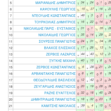
34
24
1
2
5
ΜΑΡΙΑΝΙΔΗΣ ΔΗΜΗΤΡΙΟΣ
1
1
0
0
15
37
16
2
6
ΚΑΨΟΥΛΗΣ ΓΕΩΡΓΙΟΣ
½
½
1
1
46
3
2
8
7
ΝΤΕΟΥΔΗΣ ΚΩΝΣΤΑΝΤΙΝΟΣ
+
1
0
1
16
22
14
7
8
ΤΟΥΡΚΟΛΙΑΣ ΔΗΜΗΤΡΙΟΣ
1
1
0
0
31
1
35
2
9
ΝΙΚΟΛΑΪΔΗΣ ΠΑΡΙΣ - ΕΥΣΤΑΘΙΟΣ
1
0
½
1
35
14
29
2
10
ΝΙΚΟΛΑΪΔΗΣ ΓΕΩΡΓΙΟΣ
1
0
1
½
24
31
34
3
11
ΣΟΥΡΣΟΣ ΠΑΝΑΓΙΩΤΗΣ
0
1
½
1
17
26
13
1
12
ΒΛΑΧΟΣ ΕΛΙΣΣΑΙΟΣ
1
1
½
1
44
43
12
2
13
ΖΕΡΒΟΣ ΛΑΖΑΡΟΣ
+
+
½
1
40
10
8
1
14
ΞΥΓΚΗΣ ΜΙΧΑΗΛ
1
1
1
0
6
28
21
2
15
ΖΕΡΒΟΣ ΚΩΝΣΤΑΝΤΙΝΟΣ
½
+
0
1
8
41
6
3
16
ΑΡΒΑΝΙΤΑΚΗΣ ΠΑΝΑΓΙΩΤΗΣ
0
1
0
1
12
42
3
3
17
ΘΕΟΔΟΥΛΙΔΗΣ ΒΑΣΙΛΕΙΟΣ
0
+
0
0
20
19
28
3
18
ΖΕΥΓΑΡΙΔΗΣ ΑΝΑΣΤΑΣΙΟΣ
0
1
0
0
32
18
45
2
19
ΡΑΖΗΣ ΕΥΑΓΓΕΛΟΣ
0
0
1
0
18
32
23
5
20
ΔΗΜΗΤΡΙΑΔΗΣ ΠΑΝΑΓΙΩΤΗΣ
1
1
0
1
39
4
15
1
21
ΚΑΜΙΤΣΗΣ ΝΙΚΟΛΑΟΣ
+
½
1
0