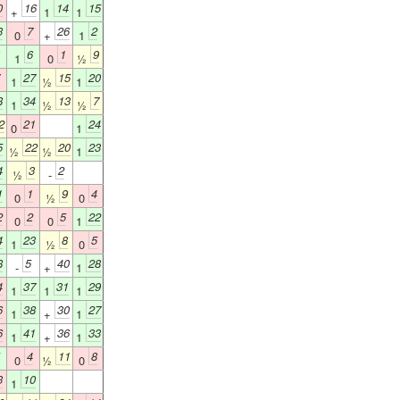
0
16
14
15
+
1
1
3
7
26
2
0
+
1
6
1
9
1
0
½
27
15
20
1
½
1
8
34
13
7
1
½
½
2
21
24
0
1
5
22
20
23
½
½
1
4
3
2
½
-
1
1
9
4
0
½
0
2
2
5
22
0
0
1
4
23
8
5
1
½
0
8
5
40
28
-
+
1
4
37
31
29
1
1
1
6
38
30
27
1
+
1
6
41
36
33
1
+
1
4
11
8
0
½
0
3
10
1