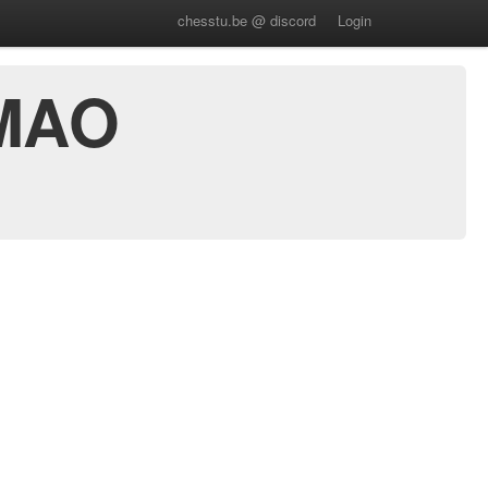
chesstu.be @ discord
Login
ΣΜΑΟ