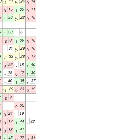
0
11
24
14
½
½
0
15
33
11
0
1
0
5
36
22
10
1
½
0
9
30
6
1
-
8
39
18
0
1
0
31
29
16
+
½
0
9
33
28
17
½
½
0
7
26
18
40
0
-
1
2
28
17
39
-
0
1
1
40
35
37
-
1
+
29
23
19
½
0
0
7
9
0
1
32
0
8
24
19
0
-
0
17
44
32
0
1
-
6
18
41
0
1
9
45
27
31
1
0
0