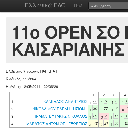
Ελληνικά ΕΛΟ
Περί
11ο ΟΡΕΝ ΣΟ
ΚΑΙΣΑΡΙΑΝΗΣ 
Ελβετικό 7 γύρων, ΠΑΓΚΡΑΤΙ
Κωδικός: 116/264
Ημ/νίες: 12/05/2011 - 30/06/2011
1
2
3
4
36
9
5
2
1
ΚΑΝΕΛΛΟΣ ΔΗΜΗΤΡΙΟΣ
+
1
1
1
30
33
7
1
2
ΝΙΚΟΛΑΪΔΟΥ ΕΛΕΝΗ - ΗΣΙΟΝΗ
1
1
1
0
29
7
17
3
3
ΠΡΑΜΑΤΕΥΤΑΚΗΣ ΝΙΚΟΛΑΟΣ
1
0
1
1
42
21
30
2
4
ΜΑΡΑΤΟΣ ΑΝΤΩΝΙΟΣ - ΓΕΩΡΓΙΟΣ
½
½
1
1