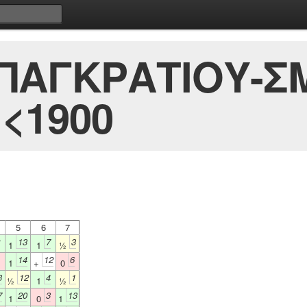
 ΠΑΓΚΡΑΤΙΟΥ-
<1900
5
6
7
13
7
3
1
1
½
14
12
6
1
+
0
3
12
4
1
½
1
½
7
20
3
13
1
0
1