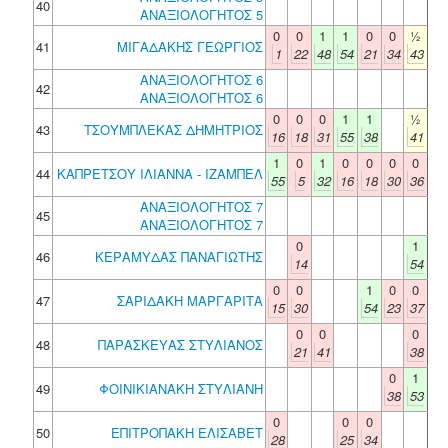
40
ΑΝΑΞΙΟΛΟΓΗΤΟΣ 5
0
0
1
1
0
0
½
41
ΜΙΓΑΔΑΚΗΣ ΓΕΩΡΓΙΟΣ
1
22
48
54
21
34
43
ΑΝΑΞΙΟΛΟΓΗΤΟΣ 6
42
ΑΝΑΞΙΟΛΟΓΗΤΟΣ 6
0
0
0
1
1
½
43
ΤΣΟΥΜΠΛΕΚΑΣ ΔΗΜΗΤΡΙΟΣ
16
18
31
55
38
41
1
0
1
0
0
0
0
44
ΚΑΠΡΕΤΣΟΥ ΙΛΙΑΝΝΑ - ΙΖΑΜΠΕΛ
55
5
32
16
18
30
36
ΑΝΑΞΙΟΛΟΓΗΤΟΣ 7
45
ΑΝΑΞΙΟΛΟΓΗΤΟΣ 7
0
1
46
ΚΕΡΑΜΥΔΑΣ ΠΑΝΑΓΙΩΤΗΣ
14
54
0
0
1
0
0
47
ΣΑΡΙΔΑΚΗ ΜΑΡΓΑΡΙΤΑ
15
30
54
23
37
0
0
0
48
ΠΑΡΑΣΚΕΥΑΣ ΣΤΥΛΙΑΝΟΣ
21
41
38
0
1
49
ΦΟΙΝΙΚΙΑΝΑΚΗ ΣΤΥΛΙΑΝΗ
38
53
0
0
0
50
ΕΠΙΤΡΟΠΑΚΗ ΕΛΙΣΑΒΕΤ
28
25
34