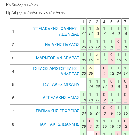
Κωδικός: 117/176
Ημ/νίες: 16/04/2012 - 21/04/2012
1
2
3
4
5
6
7
1
1
½
1
1
1
1
ΣΤΕΙΑΚΑΚΗΣ ΙΩΑΝΝΗΣ -
1
41
11
3
4
14
2
6
ΛΕΩΝΙΔΑΣ
1
1
1
1
1
0
1
2
ΗΛΙΑΚΗΣ ΠΑΥΛΟΣ
20
10
12
6
5
1
8
1
1
½
1
0
1
1
3
ΜΑΡΝΤΟΓΙΑΝ ΑΡΑΡΑΤ
30
15
1
7
6
13
5
1
½
0
1
1
1
ΤΣΕΛΟΣ ΑΡΙΣΤΟΤΕΛΗΣ -
4
23
25
1
12
24
14
ΑΝΔΡΕΑΣ
1
1
1
0
1
0
5
ΤΣΑΠΑΚΗΣ ΜΙΧΑΗΛ
44
25
14
2
9
3
1
1
1
0
1
1
0
6
ΑΓΓΕΛΑΚΗΣ ΗΛΙΑΣ
18
16
17
2
3
11
1
1
1
1
0
0
1
1
7
ΠΑΠΙΔΑΚΗΣ ΓΕΩΡΓΙΟΣ
34
8
24
3
9
16
15
1
0
1
1
1
1
0
8
ΓΙΑΛΙΤΑΚΗΣ ΙΩΑΝΝΗΣ
39
7
21
15
16
10
2
1
0
1
1
0
1