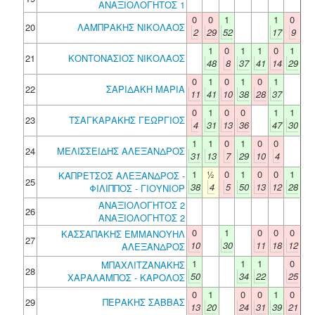
ΑΝΑΞΙΟΛΟΓΗΤΟΣ 1
0
0
1
1
0
20
ΛΑΜΠΡΑΚΗΣ ΝΙΚΟΛΑΟΣ
2
29
52
17
9
1
0
1
1
0
1
21
ΚΟΝΤΟΝΑΣΙΟΣ ΝΙΚΟΛΑΟΣ
48
8
37
41
14
29
0
1
0
1
0
1
22
ΣΑΡΙΔΑΚΗ ΜΑΡΙΑ
11
41
10
38
28
37
0
1
0
0
1
1
23
ΤΣΑΓΚΑΡΑΚΗΣ ΓΕΩΡΓΙΟΣ
4
31
13
36
47
30
1
1
0
1
0
0
24
ΜΕΛΙΣΣΕΙΔΗΣ ΑΛΕΞΑΝΔΡΟΣ
31
13
7
29
10
4
1
½
0
1
0
0
1
ΚΑΠΡΕΤΣΟΣ ΑΛΕΞΑΝΔΡΟΣ -
25
38
4
5
50
13
12
28
ΦΙΛΙΠΠΟΣ - ΓΙΟΥΝΙΟΡ
ΑΝΑΞΙΟΛΟΓΗΤΟΣ 2
26
ΑΝΑΞΙΟΛΟΓΗΤΟΣ 2
0
1
0
0
0
ΚΑΣΣΑΠΑΚΗΣ ΕΜΜΑΝΟΥΗΛ
27
10
30
11
18
12
ΑΛΕΞΑΝΔΡΟΣ
1
1
1
0
ΜΠΑΧΛΙΤΖΑΝΑΚΗΣ
28
50
34
22
25
ΧΑΡΑΛΑΜΠΟΣ - ΚΑΡΟΛΟΣ
0
1
0
0
1
0
29
ΠΕΡΑΚΗΣ ΣΑΒΒΑΣ
13
20
24
31
39
21