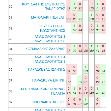
0
1
0
0
1
0
ΚΟΥΤΣΑΦΤΗΣ ΕΥΣΤΡΑΤΙΟΣ
30
3
47
27
15
44
23
ΠΑΝΑΓΙΩΤΗΣ
0
0
1
1
0
0
31
ΜΑΤΘΑΙΑΚΗ ΝΕΦΕΛΗ
24
23
43
29
15
17
1
0
0
1
0
ΚΟΥΚΟΥΤΣΑΚΗΣ
32
52
44
17
36
13
ΚΩΝΣΤΑΝΤΙΝΟΣ
ΑΝΑΞΙΟΛΟΓΗΤΟΣ 3
33
ΑΝΑΞΙΟΛΟΓΗΤΟΣ 3
0
1
0
0
1
1
0
34
ΚΟΣΜΑΔΑΚΗΣ ΖΑΧΑΡΙΑΣ
7
39
18
28
50
41
16
ΑΝΑΞΙΟΛΟΓΗΤΟΣ 4
35
ΑΝΑΞΙΟΛΟΓΗΤΟΣ 4
0
0
1
0
1
36
ΠΑΡΑΣΚΕΥΑΣ ΙΩΑΝΝΗΣ
9
53
23
32
44
0
1
0
0
1
37
ΠΑΡΑΣΚΕΥΑ ΕΙΡΗΝΗ
17
39
21
22
47
0
1
0
0
0
1
1
ΜΠΟΥΝΑΚΗ ΚΩΝΣΤΑΝΤΙΝΑ -
38
25
54
15
22
43
49
48
ΠΕΛΑΓΙΑ
0
0
0
1
0
39
ΚΡΙΘΙΝΑΚΗΣ ΦΟΙΒΟΣ
8
34
37
52
29
ΑΝΑΞΙΟΛΟΓΗΤΟΣ 5