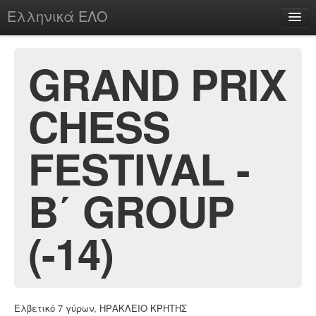
Ελληνικά ΕΛΟ
Περί
GRAND PRIX
CHESS
chesstu.be @ discord
Login
FESTIVAL -
B΄ GROUP
(-14)
Ελβετικό 7 γύρων, ΗΡΑΚΛΕΙΟ ΚΡΗΤΗΣ