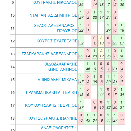
9
ΚΟΥΤΡΑΚΗΣ ΝΙΚΟΛΑΟΣ
36
14
18
7
5
20
1
0
1
1
1
0
10
ΝΤΑΓΙΑΝΤΑΣ ΔΗΜΗΤΡΙΟΣ
27
2
22
17
24
8
1
0
1
0
1
ΤΣΕΛΟΣ ΑΛΕΞΑΝΔΡΟΣ -
11
22
1
27
6
18
ΠΟΛΥΒΙΟΣ
1
0
½
0
1
1
12
ΚΟΥΡΟΣ ΕΥΑΓΓΕΛΟΣ
52
2
13
4
25
27
1
0
1
½
1
0
1
13
ΤΖΑΓΚΑΡΑΚΗΣ ΑΛΕΞΑΝΔΡΟΣ
29
24
23
12
25
3
32
1
1
0
0
1
0
ΒΙΔΟΖΑΧΑΡΑΚΗΣ
14
46
9
5
1
21
4
ΚΩΝΣΤΑΝΤΙΝΟΣ
1
0
1
0
1
1
0
15
ΜΠΙΝΙΧΑΚΗΣ ΜΙΧΑΗΛ
47
3
38
8
30
31
7
1
0
1
0
0
1
16
ΓΡΑΜΜΑΤΙΚΑΚΗ ΑΓΓΕΛΙΚΗ
43
6
44
8
7
34
1
0
0
1
0
1
17
ΚΟΥΚΟΥΤΣΑΚΗΣ ΓΕΩΡΓΙΟΣ
37
6
10
32
20
31
0
1
1
0
1
1
0
18
ΚΟΥΤΣΟΥΡΑΚΗΣ ΙΩΑΝΝΗΣ
6
43
34
9
44
27
11
ΑΝΑΞΙΟΛΟΓΗΤΟΣ 1
19