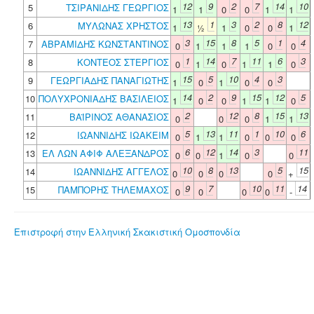
12
9
2
7
14
10
5
ΤΣΙΡΑΝΙΔΗΣ ΓΕΩΡΓΙΟΣ
1
1
0
0
1
1
13
1
3
2
8
12
6
ΜΥΛΩΝΑΣ ΧΡΗΣΤΟΣ
1
½
1
0
0
1
3
15
8
5
1
4
7
ΑΒΡΑΜΙΔΗΣ ΚΩΝΣΤΑΝΤΙΝΟΣ
0
1
1
1
0
0
1
14
7
11
6
3
8
ΚΟΝΤΕΟΣ ΣΤΕΡΓΙΟΣ
0
1
0
1
1
0
15
5
10
4
3
9
ΓΕΩΡΓΙΑΔΗΣ ΠΑΝΑΓΙΩΤΗΣ
1
0
1
0
0
14
2
9
15
12
5
10
ΠΟΛΥΧΡΟΝΙΑΔΗΣ ΒΑΣΙΛΕΙΟΣ
1
0
0
1
1
0
2
12
8
15
13
11
ΒΑΪΡΙΝΟΣ ΑΘΑΝΑΣΙΟΣ
0
0
0
1
1
5
13
11
1
10
6
12
ΙΩΑΝΝΙΔΗΣ ΙΩΑΚΕΙΜ
0
1
1
0
0
0
6
12
14
3
11
13
ΕΛ ΛΩΝ ΑΦΙΦ ΑΛΕΞΑΝΔΡΟΣ
0
0
1
0
0
10
8
13
5
15
14
ΙΩΑΝΝΙΔΗΣ ΑΓΓΕΛΟΣ
0
0
0
0
+
9
7
10
11
14
15
ΠΑΜΠΟΡΗΣ ΤΗΛΕΜΑΧΟΣ
0
0
0
0
-
Επιστροφή στην Ελληνική Σκακιστική Ομοσπονδία