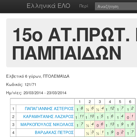
Ελληνικά ΕΛΟ
Περί
15ο ΑΤ.ΠΡΩΤ.
ΠΑΜΠΑΙΔΩΝ
Ελβετικό 6 γύρων, ΠΤΟΛΕΜΑΪΔΑ
Κωδικός: 121/71
Ημ/νίες: 20/03/2014 - 23/03/2014
1
2
3
4
5
6
8
6
4
12
7
2
1
ΠΑΠΑΓΙΑΝΝΗΣ ΑΣΤΕΡΙΟΣ
1
½
½
1
1
1
11
10
5
6
4
1
2
ΚΑΡΑΜΗΤΑΝΗΣ ΛΑΖΑΡΟΣ
1
1
1
1
1
0
7
4
6
13
9
8
3
ΜΑΡΚΟΠΟΥΛΟΣ ΝΙΚΟΛΑΟΣ
1
½
0
1
1
1
3
1
9
2
7
4
ΒΑΡΔΑΚΑΣ ΠΕΤΡΟΣ
½
½
1
0
1