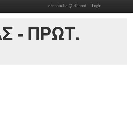
chesstu.be @ discord
Login
Σ - ΠΡΩΤ.