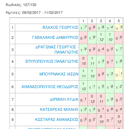
Κωδικός: 127/130
Ημ/νίες: 09/02/2017 - 11/02/2017
1
2
3
4
5
7
6
8
4
5
1
ΒΛΑΧΟΣ ΓΕΩΡΓΙΟΣ
1
0
1
1
½
1
1
8
9
6
2
ΓΑΒΑΛΑΚΗΣ ΔΗΜΗΤΡΙΟΣ
0
1
0
12
10
ΔΡΑΓΩΝΑΣ ΓΕΩΡΓΙΟΣ -
9
8
4
5
7
3
1
0
0
0
1
ΠΑΝΑΓΙΩΤΗΣ
0
1
3
1
8
4
ΣΠΥΡΟΠΟΥΛΟΣ ΠΑΝΑΓΙΩΤΗΣ
1
0
1
10
11
1
1
6
3
1
5
ΜΠΟΥΡΝΑΚΑΣ ΙΑΣΩΝ
0
1
½
11
10
1
1
5
8
2
6
ΑΘΑΝΑΣΟΠΟΥΛΟΣ ΘΕΟΔΩΡΟΣ
1
1
1
1
12
0
0
1
9
3
7
ΔΙΡΜΙΚΗ ΛΥΔΙΑ
0
1
0
12
11
2
3
1
6
4
8
ΚΑΤΣΑΡΕΑΣ ΜΙΧΑΗΛ
1
1
0
0
0
0
0
3
2
7
9
ΚΩΣΤΑΡΑΣ ΑΘΑΝΑΣΙΟΣ
0
0
0
10
12
0