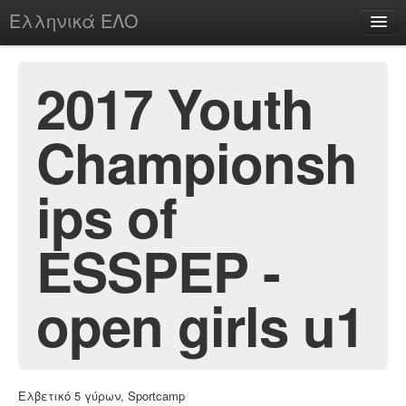
Ελληνικά ΕΛΟ
Περί
2017 Youth
Championsh
chesstu.be @ discord
Login
ips of
ESSPEP -
open girls u1
Ελβετικό 5 γύρων, Sportcamp