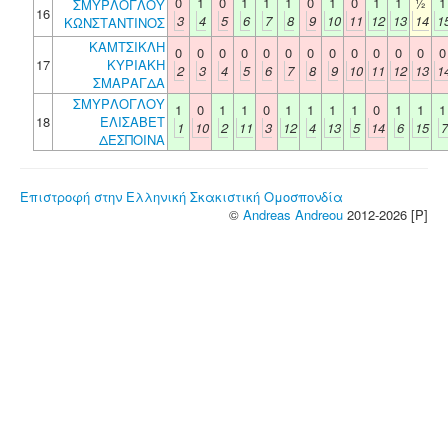
0
1
0
1
1
1
0
1
0
1
1
½
1
ΣΜΥΡΛΟΓΛΟΥ
16
3
4
5
6
7
8
9
10
11
12
13
14
1
ΚΩΝΣΤΑΝΤΙΝΟΣ
ΚΑΜΤΣΙΚΛΗ
0
0
0
0
0
0
0
0
0
0
0
0
0
17
ΚΥΡΙΑΚΗ
2
3
4
5
6
7
8
9
10
11
12
13
1
ΣΜΑΡΑΓΔΑ
ΣΜΥΡΛΟΓΛΟΥ
1
0
1
1
0
1
1
1
1
0
1
1
1
18
ΕΛΙΣΑΒΕΤ
1
10
2
11
3
12
4
13
5
14
6
15
7
ΔΕΣΠΟΙΝΑ
Επιστροφή στην Ελληνική Σκακιστική Ομοσπονδία
©
Andreas Andreou
2012-2026 [P]