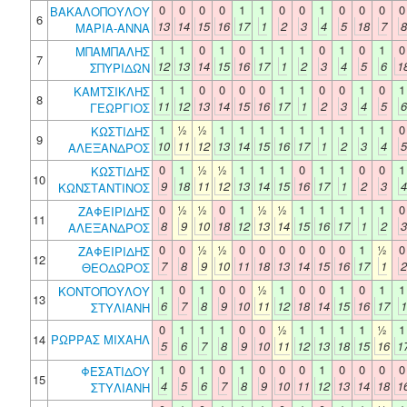
0
0
0
0
1
1
0
0
1
0
0
0
0
ΒΑΚΑΛOΠΟΥΛΟΥ
6
13
14
15
16
17
1
2
3
4
5
18
7
8
ΜΑΡΙΑ-ΑΝΝΑ
1
1
0
1
0
1
1
1
0
1
0
1
0
ΜΠΑΜΠΑΛΗΣ
7
12
13
14
15
16
17
1
2
3
4
5
6
1
ΣΠΥΡΙΔΩΝ
1
1
0
0
0
0
1
1
0
0
1
0
1
ΚΑΜΤΣΙΚΛΗΣ
8
11
12
13
14
15
16
17
1
2
3
4
5
6
ΓΕΩΡΓΙΟΣ
1
½
½
1
1
1
1
1
1
1
1
1
0
ΚΩΣΤΙΔΗΣ
9
10
11
12
13
14
15
16
17
1
2
3
4
5
ΑΛΕΞΑΝΔΡΟΣ
0
1
½
½
1
1
1
0
1
1
0
0
1
ΚΩΣΤΙΔΗΣ
10
9
18
11
12
13
14
15
16
17
1
2
3
4
ΚΩΝΣΤΑΝΤΙΝΟΣ
0
½
½
0
1
½
½
1
1
1
1
1
0
ΖΑΦΕΙΡΙΔΗΣ
11
8
9
10
18
12
13
14
15
16
17
1
2
3
ΑΛΕΞΑΝΔΡΟΣ
0
0
½
½
0
0
0
0
0
0
1
½
0
ΖΑΦΕΙΡΙΔΗΣ
12
7
8
9
10
11
18
13
14
15
16
17
1
2
ΘΕΟΔΩΡΟΣ
1
0
1
0
0
½
1
0
0
1
0
1
1
ΚΟΝΤΟΠΟΥΛΟΥ
13
6
7
8
9
10
11
12
18
14
15
16
17
1
ΣΤΥΛΙΑΝΗ
0
1
1
1
0
0
½
1
1
1
1
½
1
14
ΡΩΡΡΑΣ ΜΙΧΑΗΛ
5
6
7
8
9
10
11
12
13
18
15
16
1
1
0
1
0
1
0
0
0
1
0
0
0
0
ΦΕΣΑΤΙΔΟΥ
15
4
5
6
7
8
9
10
11
12
13
14
18
1
ΣΤΥΛΙΑΝΗ