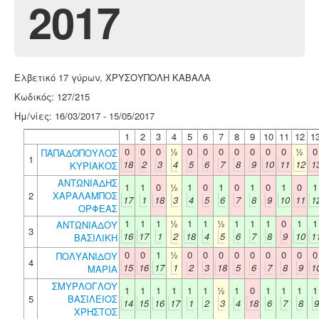
2017
Ελβετικό 17 γύρων, ΧΡΥΣΟΥΠΟΛΗ ΚΑΒΑΛΑ
Κωδικός: 127/215
Ημ/νίες: 16/03/2017 - 15/05/2017
1
2
3
4
5
6
7
8
9
10
11
12
1
0
0
0
½
0
0
0
0
0
0
0
½
0
ΠΑΠΑΔΟΠΟΥΛΟΣ
1
18
2
3
4
5
6
7
8
9
10
11
12
1
ΚΥΡΙΑΚΟΣ
ΑΝΤΩΝΙΑΔΗΣ
1
1
0
½
1
0
1
0
1
0
1
0
1
2
ΧΑΡΑΛΑΜΠΟΣ
17
1
18
3
4
5
6
7
8
9
10
11
1
ΟΡΦΕΑΣ
1
1
1
½
1
1
½
1
1
1
0
1
1
ΑΝΤΩΝΙΑΔΟΥ
3
16
17
1
2
18
4
5
6
7
8
9
10
1
ΒΑΣΙΛΙΚΗ
0
0
1
½
0
0
0
0
0
0
0
0
0
ΠΟΛΥΑΝΙΔΟΥ
4
15
16
17
1
2
3
18
5
6
7
8
9
1
ΜΑΡΙΑ
ΣΜΥΡΛΟΓΛΟΥ
1
1
1
1
1
1
½
1
0
1
1
1
1
5
ΒΑΣΙΛΕΙΟΣ
14
15
16
17
1
2
3
4
18
6
7
8
9
ΧΡΗΣΤΟΣ