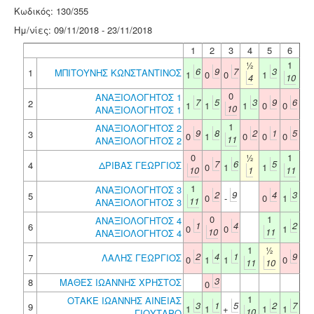
Κωδικός: 130/355
Ημ/νίες: 09/11/2018 - 23/11/2018
1
2
3
4
5
6
½
1
6
9
7
3
1
ΜΠΙΤΟΥΝΗΣ ΚΩΝΣΤΑΝΤΙΝΟΣ
1
0
0
1
4
10
0
ΑΝΑΞΙΟΛΟΓΗΤΟΣ 1
7
5
3
9
6
2
1
1
1
0
0
10
ΑΝΑΞΙΟΛΟΓΗΤΟΣ 1
1
ΑΝΑΞΙΟΛΟΓΗΤΟΣ 2
9
8
2
1
5
3
0
1
0
0
0
11
ΑΝΑΞΙΟΛΟΓΗΤΟΣ 2
0
½
1
7
6
5
4
ΔΡΙΒΑΣ ΓΕΩΡΓΙΟΣ
0
1
1
10
1
11
1
ΑΝΑΞΙΟΛΟΓΗΤΟΣ 3
2
9
4
3
5
0
-
0
1
11
ΑΝΑΞΙΟΛΟΓΗΤΟΣ 3
0
1
ΑΝΑΞΙΟΛΟΓΗΤΟΣ 4
1
4
2
6
0
0
1
10
11
ΑΝΑΞΙΟΛΟΓΗΤΟΣ 4
1
½
2
4
1
9
7
ΛΑΛΗΣ ΓΕΩΡΓΙΟΣ
0
1
1
0
11
10
3
8
ΜΑΘΕΣ ΙΩΑΝΝΗΣ ΧΡΗΣΤΟΣ
0
1
ΟΤΑΚΕ ΙΩΑΝΝΗΣ ΑΙΝΕΙΑΣ
3
1
5
2
7
9
1
1
+
1
1
10
ΓΙΟΥΤΑΡΟ