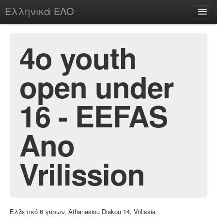
Ελληνικά ΕΛΟ
Περί
4o youth
open under
chesstu.be @ discord
Login
16 - EEFAS
Ano
Vrilission
Ελβετικό 6 γύρων, Athanasiou Diakou 14, Vrilissia