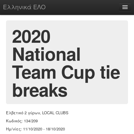
Ελληνικά ΕΛΟ
Περί
2020
National
chesstu.be @ discord
Login
Team Cup tie
breaks
Ελβετικό 2 γύρων, LOCAL CLUBS
Κωδικός: 134/209
Ημ/νίες: 11/10/2020 - 18/10/2020