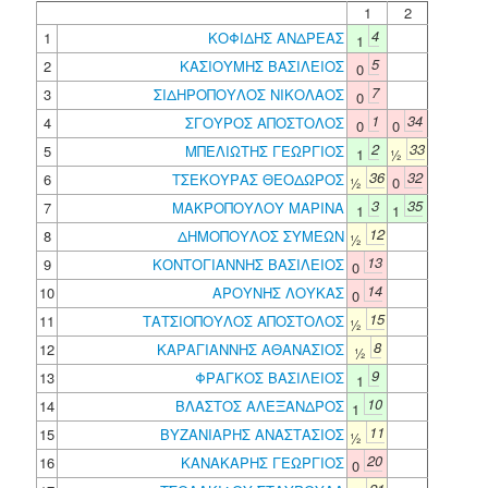
1
2
4
1
ΚΟΦΙΔΗΣ ΑΝΔΡΕΑΣ
1
5
2
ΚΑΣΙΟΥΜΗΣ ΒΑΣΙΛΕΙΟΣ
0
7
3
ΣΙΔΗΡΟΠΟΥΛΟΣ ΝΙΚΟΛΑΟΣ
0
1
34
4
ΣΓΟΥΡΟΣ ΑΠΟΣΤΟΛΟΣ
0
0
2
33
5
ΜΠΕΛΙΩΤΗΣ ΓΕΩΡΓΙΟΣ
1
½
36
32
6
ΤΣΕΚΟΥΡΑΣ ΘΕΟΔΩΡΟΣ
½
0
3
35
7
ΜΑΚΡΟΠΟΥΛΟΥ ΜΑΡΙΝΑ
1
1
12
8
ΔΗΜΟΠΟΥΛΟΣ ΣΥΜΕΩΝ
½
13
9
ΚΟΝΤΟΓΙΑΝΝΗΣ ΒΑΣΙΛΕΙΟΣ
0
14
10
ΑΡΟΥΝΗΣ ΛΟΥΚΑΣ
0
15
11
ΤΑΤΣΙΟΠΟΥΛΟΣ ΑΠΟΣΤΟΛΟΣ
½
8
12
ΚΑΡΑΓΙΑΝΝΗΣ ΑΘΑΝΑΣΙΟΣ
½
9
13
ΦΡΑΓΚΟΣ ΒΑΣΙΛΕΙΟΣ
1
10
14
ΒΛΑΣΤΟΣ ΑΛΕΞΑΝΔΡΟΣ
1
11
15
ΒΥΖΑΝΙΑΡΗΣ ΑΝΑΣΤΑΣΙΟΣ
½
20
16
ΚΑΝΑΚΑΡΗΣ ΓΕΩΡΓΙΟΣ
0