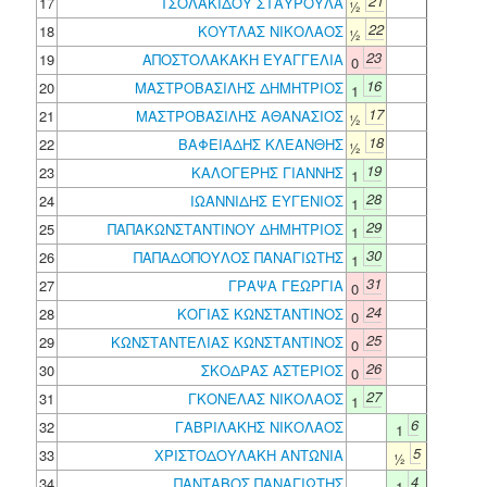
21
17
ΤΣΟΛΑΚΙΔΟΥ ΣΤΑΥΡΟΥΛΑ
½
22
18
ΚΟΥΤΛΑΣ ΝΙΚΟΛΑΟΣ
½
23
19
ΑΠΟΣΤΟΛΑΚΑΚΗ ΕΥΑΓΓΕΛΙΑ
0
16
20
ΜΑΣΤΡΟΒΑΣΙΛΗΣ ΔΗΜΗΤΡΙΟΣ
1
17
21
ΜΑΣΤΡΟΒΑΣΙΛΗΣ ΑΘΑΝΑΣΙΟΣ
½
18
22
ΒΑΦΕΙΑΔΗΣ ΚΛΕΑΝΘΗΣ
½
19
23
ΚΑΛΟΓΕΡΗΣ ΓΙΑΝΝΗΣ
1
28
24
ΙΩΑΝΝΙΔΗΣ ΕΥΓΕΝΙΟΣ
1
29
25
ΠΑΠΑΚΩΝΣΤΑΝΤΙΝΟΥ ΔΗΜΗΤΡΙΟΣ
1
30
26
ΠΑΠΑΔΟΠΟΥΛΟΣ ΠΑΝΑΓΙΩΤΗΣ
1
31
27
ΓΡΑΨΑ ΓΕΩΡΓΙΑ
0
24
28
ΚΟΓΙΑΣ ΚΩΝΣΤΑΝΤΙΝΟΣ
0
25
29
ΚΩΝΣΤΑΝΤΕΛΙΑΣ ΚΩΝΣΤΑΝΤΙΝΟΣ
0
26
30
ΣΚΟΔΡΑΣ ΑΣΤΕΡΙΟΣ
0
27
31
ΓΚΟΝΕΛΑΣ ΝΙΚΟΛΑΟΣ
1
6
32
ΓΑΒΡΙΛΑΚΗΣ ΝΙΚΟΛΑΟΣ
1
5
33
ΧΡΙΣΤΟΔΟΥΛΑΚΗ ΑΝΤΩΝΙΑ
½
4
34
ΠΑΝΤΑΒΟΣ ΠΑΝΑΓΙΩΤΗΣ
1