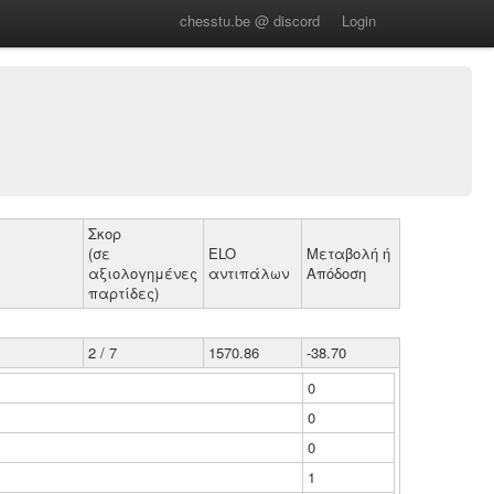
chesstu.be @ discord
Login
Σκορ
(σε
ELO
Μεταβολή ή
αξιολογημένες
αντιπάλων
Απόδοση
παρτίδες)
2 / 7
1570.86
-38.70
0
0
0
1