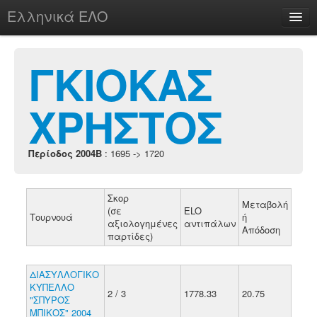
Ελληνικά ΕΛΟ
Περί
ΓΚΙΟΚΑΣ
ΧΡΗΣΤΟΣ
chesstu.be @ discord
Login
Περίοδος 2004B
: 1695 -> 1720
Σκορ
Μεταβολή
(σε
ELO
Τουρνουά
ή
αξιολογημένες
αντιπάλων
Απόδοση
παρτίδες)
ΔΙΑΣΥΛΛΟΓΙΚΟ
ΚΥΠΕΛΛΟ
2 / 3
1778.33
20.75
"ΣΠΥΡΟΣ
ΜΠΙΚΟΣ" 2004