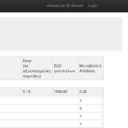
chesstu.be @ discord
Login
Σκορ
(σε
ELO
Μεταβολή ή
αξιολογημένες
αντιπάλων
Απόδοση
παρτίδες)
5 / 6
1539.83
0.30
1
0
1
1