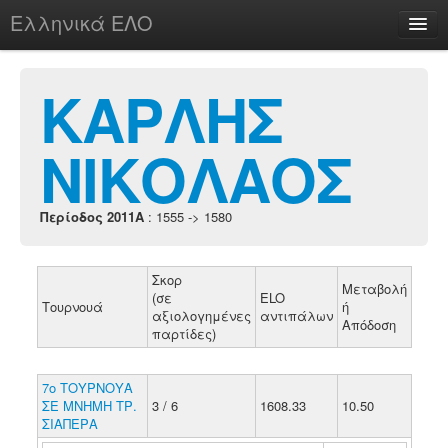
Ελληνικά ΕΛΟ
Περί
ΚΑΡΛΗΣ
ΝΙΚΟΛΑΟΣ
chesstu.be @ discord
Login
Περίοδος 2011A
: 1555 -> 1580
Σκορ
Μεταβολή
(σε
ELO
Τουρνουά
ή
αξιολογημένες
αντιπάλων
Απόδοση
παρτίδες)
7ο ΤΟΥΡΝΟΥΑ
ΣΕ ΜΝΗΜΗ ΤΡ.
3 / 6
1608.33
10.50
ΣΙΑΠΕΡΑ