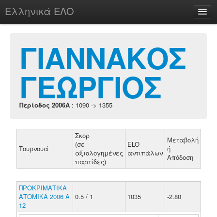
Ελληνικά ΕΛΟ
Περί
ΓΙΑΝΝΑΚΟΣ
ΓΕΩΡΓΙΟΣ
chesstu.be @ discord
Login
Περίοδος 2006A
: 1090 -> 1355
Σκορ
Μεταβολή
(σε
ELO
Τουρνουά
ή
αξιολογημένες
αντιπάλων
Απόδοση
παρτίδες)
ΠΡΟΚΡΙΜΑΤΙΚΑ
ΑΤΟΜΙΚΑ 2006 A
0.5 / 1
1035
-2.80
12