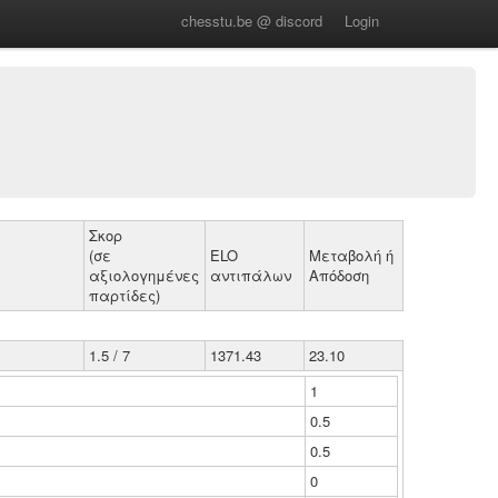
chesstu.be @ discord
Login
Σκορ
(σε
ELO
Μεταβολή ή
αξιολογημένες
αντιπάλων
Απόδοση
παρτίδες)
1.5 / 7
1371.43
23.10
1
0.5
0.5
0