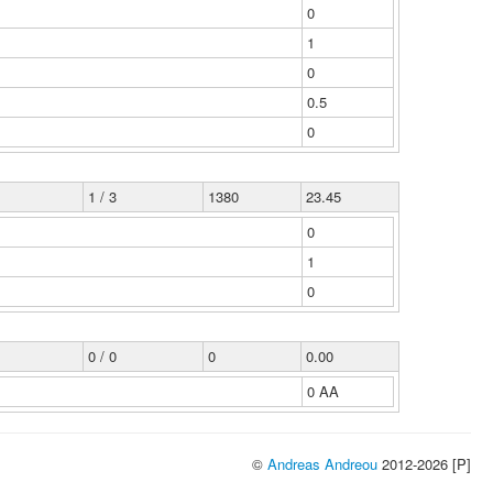
0
1
0
0.5
0
1 / 3
1380
23.45
0
1
0
0 / 0
0
0.00
0 ΑΑ
©
Andreas Andreou
2012-2026 [P]