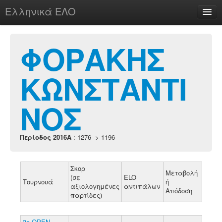
Ελληνικά ΕΛΟ
Περί
ΦΟΡΑΚΗΣ
ΚΩΝΣΤΑΝΤΙ
chesstu.be @ discord
Login
ΝΟΣ
Περίοδος 2016A
: 1276 -> 1196
Σκορ
Μεταβολή
(σε
ELO
Τουρνουά
ή
αξιολογημένες
αντιπάλων
Απόδοση
παρτίδες)
3ο ΟΡΕΝ