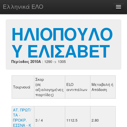
Ελληνικά ΕΛΟ
Περί
ΗΛΙΟΠΟΥΛΟ
Υ ΕΛΙΣΑΒΕΤ
chesstu.be @ discord
Login
Περίοδος 2010A
: 1290 -> 1305
Σκορ
(σε
ELO
Μεταβολή ή
Τουρνουά
αξιολογημένες
αντιπάλων
Απόδοση
παρτίδες)
ΑΤ. ΠΡΩΤ/
ΤΑ -
ΠΡΟΚΡ.
3 / 4
1112.5
2.80
ΕΣΣΝΑ - Κ