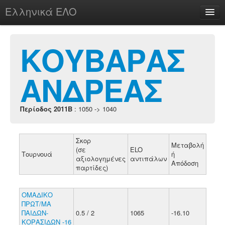
Ελληνικά ΕΛΟ
Περί
ΚΟΥΒΑΡΑΣ
ΑΝΔΡΕΑΣ
chesstu.be @ discord
Login
Περίοδος 2011B
: 1050 -> 1040
Σκορ
Μεταβολή
(σε
ELO
Τουρνουά
ή
αξιολογημένες
αντιπάλων
Απόδοση
παρτίδες)
ΟΜΑΔΙΚΟ
ΠΡΩΤ/ΜΑ
ΠΑΙΔΩΝ-
0.5 / 2
1065
-16.10
ΚΟΡΑΣΙΔΩΝ -16