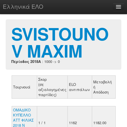
Ελληνικά ΕΛΟ
Περί
SVISTOUNO
V MAXIM
chesstu.be @ discord
Login
Περίοδος 2018A
: 1000 -> 0
Σκορ
Μεταβολή
(σε
ELO
Τουρνουά
ή
αξιολογημένες
αντιπάλων
Απόδοση
παρτίδες)
OMAΔΙΚΟ
ΚΥΠΕΛΛΟ
ΑΤΤ ΦΙΛΙΑΣ
1 / 1
1162
1182.00
2018 Ν