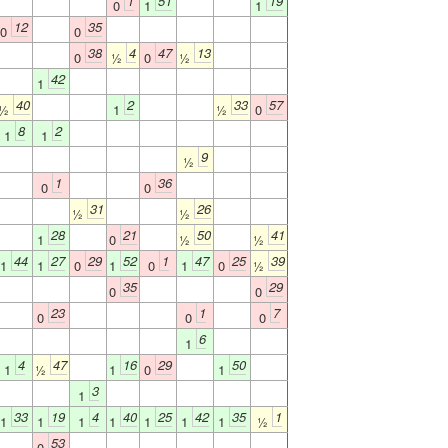
1
51
19
0
1
1
12
35
0
0
38
4
47
13
0
½
0
½
42
1
40
2
33
57
½
1
½
0
8
2
1
1
9
½
1
36
0
0
31
26
½
½
28
21
50
41
1
0
½
½
44
27
29
52
1
47
25
39
1
1
0
1
0
1
0
½
35
29
0
0
23
1
7
0
0
0
6
1
4
47
16
29
50
1
½
1
0
1
3
1
33
19
4
40
25
42
35
1
1
1
1
1
1
1
1
½
53
0