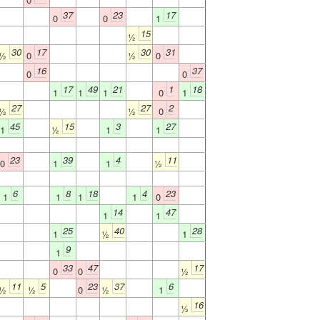
37
23
17
0
0
1
15
½
30
17
30
31
½
0
½
0
16
37
0
0
17
49
21
1
18
1
1
1
0
1
27
27
2
½
½
0
45
15
3
27
1
½
1
1
23
39
4
11
0
1
1
½
6
8
18
4
23
1
1
1
1
0
14
47
1
1
25
40
28
1
½
1
9
1
33
47
17
0
0
½
11
5
23
37
6
½
½
0
½
1
16
½