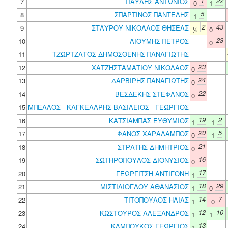
1
22
7
ΠΑΥΛΗΣ ΑΝΤΩΝΙΟΣ
0
1
5
8
ΣΠΑΡΤΙΝΟΣ ΠΑΝΤΕΛΗΣ
1
2
43
9
ΣΤΑΥΡΟΥ ΝΙΚΟΛΑΟΣ ΘΗΣΕΑΣ
½
0
23
10
ΛΙΟΥΜΗΣ ΠΕΤΡΟΣ
0
11
ΤΖΩΡΤΖΑΤΟΣ ΔΗΜΟΣΘΕΝΗΣ ΠΑΝΑΓΙΩΤΗΣ
23
12
ΧΑΤΖΗΣΤΑΜΑΤΙΟΥ ΝΙΚΟΛΑΟΣ
0
24
13
ΔΑΡΒΙΡΗΣ ΠΑΝΑΓΙΩΤΗΣ
0
22
14
ΒΕΣΔΕΚΗΣ ΣΤΕΦΑΝΟΣ
0
15
ΜΠΕΛΛΟΣ - ΚΑΓΚΕΛΑΡΗΣ ΒΑΣΙΛΕΙΟΣ - ΓΕΩΡΓΙΟΣ
19
2
16
ΚΑΤΣΙΑΜΠΑΣ ΕΥΘΥΜΙΟΣ
1
1
20
5
17
ΦΑΝΟΣ ΧΑΡΑΛΑΜΠΟΣ
0
1
21
18
ΣΤΡΑΤΗΣ ΔΗΜΗΤΡΙΟΣ
0
16
19
ΣΩΤΗΡΟΠΟΥΛΟΣ ΔΙΟΝΥΣΙΟΣ
0
17
20
ΓΕΩΡΓΙΤΣΗ ΑΝΤΙΓΟΝΗ
1
18
29
21
ΜΙΣΤΙΛΙΟΓΛΟΥ ΑΘΑΝΑΣΙΟΣ
1
0
14
7
22
ΤΙΤΟΠΟΥΛΟΣ ΗΛΙΑΣ
1
0
12
10
23
ΚΩΣΤΟΥΡΟΣ ΑΛΕΞΑΝΔΡΟΣ
1
1
13
24
ΚΑΜΠΟΥΚΟΣ ΓΕΩΡΓΙΟΣ
1