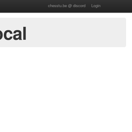
chesstu.be @ discord
Login
ocal