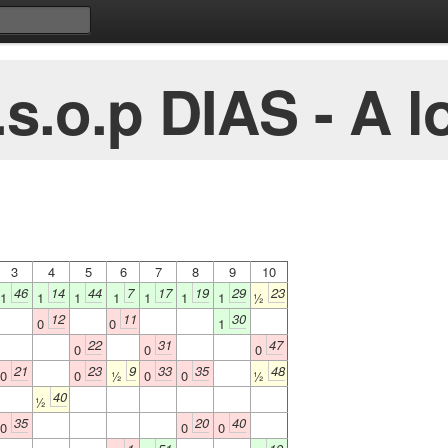
s.o.p DIAS - A l
3
4
5
6
7
8
9
10
46
14
44
7
17
19
29
23
1
1
1
1
1
1
1
½
12
11
30
0
0
1
22
31
47
0
0
0
21
23
9
33
35
48
0
0
½
0
0
½
40
½
35
20
40
0
0
0