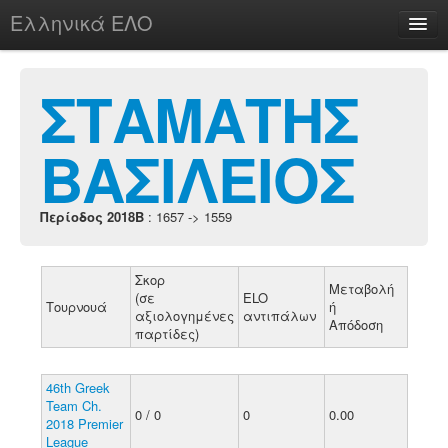
Ελληνικά ΕΛΟ
Περί
ΣΤΑΜΑΤΗΣ
ΒΑΣΙΛΕΙΟΣ
chesstu.be @ discord
Login
Περίοδος 2018B
: 1657 -> 1559
Σκορ
Μεταβολή
(σε
ELO
Τουρνουά
ή
αξιολογημένες
αντιπάλων
Απόδοση
παρτίδες)
46th Greek
Team Ch.
0 / 0
0
0.00
2018 Premier
League