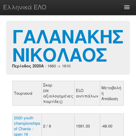
Ελληνικά ΕΛΟ
Περί
ΓΑΛΑΝΑΚΗΣ
ΝΙΚΟΛΑΟΣ
chesstu.be @ discord
Login
Περίοδος 2020A
: 1660 -> 1610
Σκορ
Μεταβολή
(σε
ELO
Τουρνουά
ή
αξιολογημένες
αντιπάλων
Απόδοση
παρτίδες)
2020 youth
championships
2 / 6
1591.33
-48.00
of Chania -
open 16