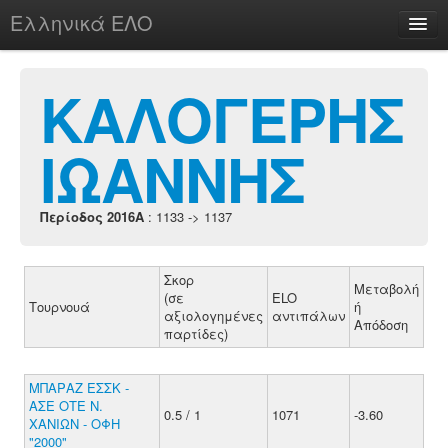
Ελληνικά ΕΛΟ
Περί
ΚΑΛΟΓΕΡΗΣ
ΙΩΑΝΝΗΣ
chesstu.be @ discord
Login
Περίοδος 2016A
: 1133 -> 1137
Σκορ
Μεταβολή
(σε
ELO
Τουρνουά
ή
αξιολογημένες
αντιπάλων
Απόδοση
παρτίδες)
ΜΠΑΡΑΖ ΕΣΣΚ -
ΑΣΕ ΟΤΕ Ν.
0.5 / 1
1071
-3.60
ΧΑΝΙΩΝ - ΟΦΗ
"2000"