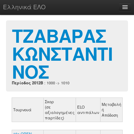
Ελληνικά ΕΛΟ
Περί
ΤΖΑΒΑΡΑΣ
ΚΩΝΣΤΑΝΤΙ
chesstu.be @ discord
Login
ΝΟΣ
Περίοδος 2012B
: 1000 -> 1010
Σκορ
Μεταβολή
(σε
ELO
Τουρνουά
ή
αξιολογημένες
αντιπάλων
Απόδοση
παρτίδες)
16ο ΟΡΕΝ