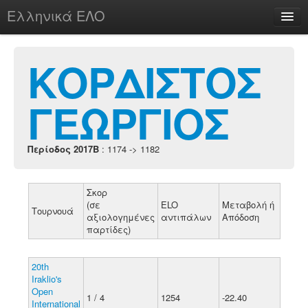
Ελληνικά ΕΛΟ
Περί
ΚΟΡΔΙΣΤΟΣ
ΓΕΩΡΓΙΟΣ
chesstu.be @ discord
Login
Περίοδος 2017B
: 1174 -> 1182
Σκορ
(σε
ELO
Μεταβολή ή
Τουρνουά
αξιολογημένες
αντιπάλων
Απόδοση
παρτίδες)
20th
Iraklio's
Open
1 / 4
1254
-22.40
International