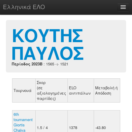
Ελληνικά ΕΛΟ
Περί
ΚΟΥΤΗΣ
ΠΑΥΛΟΣ
chesstu.be @ discord
Login
Περίοδος 2023B
: 1565 -> 1521
Σκορ
(σε
ELO
Μεταβολή ή
Τουρνουά
αξιολογημένες
αντιπάλων
Απόδοση
παρτίδες)
6th
tournament
Giortis
1.5 / 4
1378
-43.80
Chalva