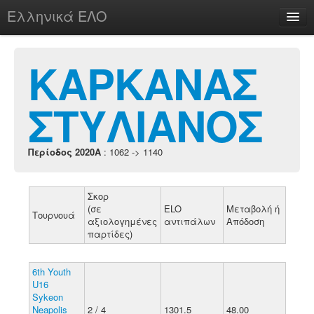
Ελληνικά ΕΛΟ
Περί
ΚΑΡΚΑΝΑΣ
ΣΤΥΛΙΑΝΟΣ
chesstu.be @ discord
Login
Περίοδος 2020A
: 1062 -> 1140
Σκορ
(σε
ELO
Μεταβολή ή
Τουρνουά
αξιολογημένες
αντιπάλων
Απόδοση
παρτίδες)
6th Youth
U16
Sykeon
Neapolis
2 / 4
1301.5
48.00