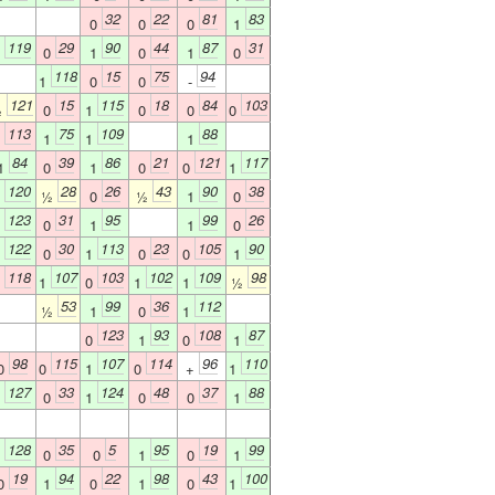
32
22
81
83
0
0
0
1
119
29
90
44
87
31
1
0
1
0
1
0
118
15
75
94
1
0
0
-
121
15
115
18
84
103
½
0
1
0
0
0
113
75
109
88
0
1
1
1
84
39
86
21
121
117
1
0
1
0
0
1
120
28
26
43
90
38
1
½
0
½
1
0
123
31
95
99
26
1
0
1
1
0
122
30
113
23
105
90
1
0
1
0
0
1
118
107
103
102
109
98
0
1
0
1
1
½
53
99
36
112
½
1
0
1
123
93
108
87
0
1
0
1
98
115
107
114
96
110
0
0
1
0
+
1
127
33
124
48
37
88
1
0
1
0
0
1
128
35
5
95
19
99
1
0
0
1
0
1
19
94
22
98
43
100
0
1
0
1
0
1