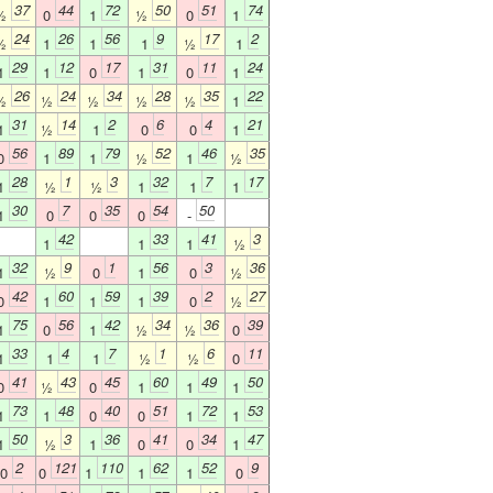
37
44
72
50
51
74
½
0
1
½
0
1
24
26
56
9
17
2
½
1
1
1
½
1
29
12
17
31
11
24
1
1
0
1
0
1
26
24
34
28
35
22
½
½
½
½
½
1
31
14
2
6
4
21
1
½
1
0
0
1
56
89
79
52
46
35
0
1
1
½
1
½
28
1
3
32
7
17
1
½
½
1
1
1
30
7
35
54
50
1
0
0
0
-
42
33
41
3
1
1
1
½
32
9
1
56
3
36
1
½
0
1
0
½
42
60
59
39
2
27
0
1
1
1
0
½
75
56
42
34
36
39
1
0
1
½
½
0
33
4
7
1
6
11
1
1
1
½
½
0
41
43
45
60
49
50
0
½
0
1
1
1
73
48
40
51
72
53
1
1
0
0
1
1
50
3
36
41
34
47
1
½
1
0
0
1
2
121
110
62
52
9
0
0
1
1
1
0