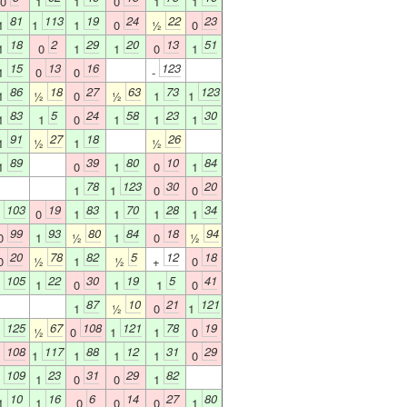
0
1
1
0
1
1
81
113
19
24
22
23
1
1
1
0
½
0
18
2
29
20
13
51
1
0
1
1
0
1
15
13
16
123
1
0
0
-
86
18
27
63
73
123
1
½
0
½
1
1
83
5
24
58
23
30
1
1
0
1
1
1
91
27
18
26
1
½
1
½
89
39
80
10
84
1
0
1
0
1
78
123
30
20
1
1
0
0
103
19
83
70
28
34
1
0
1
1
1
1
99
93
80
84
18
94
0
1
½
1
0
½
20
78
82
5
12
18
0
½
1
½
+
0
105
22
30
19
5
41
1
1
0
1
1
0
87
10
21
121
1
½
0
1
125
67
108
121
78
19
1
½
0
1
1
0
108
117
88
12
31
29
0
1
1
1
1
0
109
23
31
29
82
1
1
0
0
1
10
16
6
14
27
80
1
1
0
0
0
1