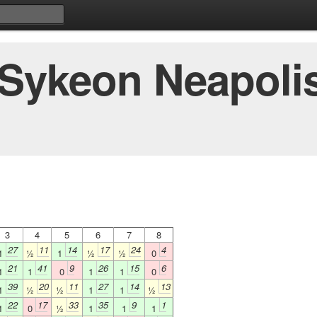
 Sykeon Neapoli
3
4
5
6
7
8
27
11
14
17
24
4
1
½
1
½
½
0
21
41
9
26
15
6
1
1
0
1
1
0
39
20
11
27
14
13
1
½
½
1
1
½
22
17
33
35
9
1
1
0
½
1
1
1