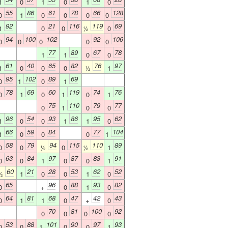
1
0
1
0
1
0
55
86
61
78
66
128
0
1
0
0
0
0
92
21
116
119
69
1
0
0
½
0
94
100
102
92
106
0
0
0
0
0
77
89
67
78
1
1
0
0
61
40
65
82
76
97
1
0
0
0
½
1
95
102
89
69
0
1
0
1
78
69
60
119
74
76
0
1
0
1
0
1
75
110
79
77
0
1
0
0
96
54
93
86
95
62
1
0
0
1
1
0
66
59
84
77
104
1
0
0
0
1
58
79
94
115
110
89
0
0
½
0
½
1
63
84
97
87
83
91
0
0
1
0
0
1
60
21
28
53
62
52
½
1
0
0
1
0
65
96
88
93
82
0
+
0
1
0
64
81
68
47
42
43
0
1
1
0
+
0
70
81
100
92
0
0
0
0
53
88
101
90
97
93
0
0
1
0
0
1