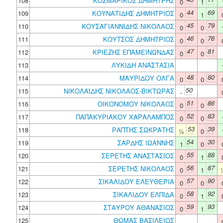
108
ΚΟΣΜΑΡΙΚΟΣ ΔΗΜΗΤΡΗΣ
0
1
44
69
109
ΚΟΥΝΑΤΙΔΗΣ ΔΗΜΗΤΡΙΟΣ
0
1
45
79
110
ΚΟΥΣΑΓΙΑΝΝΙΔΗΣ ΝΙΚΟΛΑΟΣ
0
0
46
76
111
ΚΟΥΤΣΟΣ ΔΗΜΗΤΡΙΟΣ
0
0
47
81
112
ΚΡΙΕΖΗΣ ΕΠΑΜΕΙΝΩΝΔΑΣ
0
0
113
ΛΥΚΙΔΗ ΑΝΑΣΤΑΣΙΑ
48
80
114
ΜΑΥΡΙΔΟΥ ΟΛΓΑ
0
0
50
115
ΝΙΚΟΛΑΪΔΗΣ ΝΙΚΟΛΑΟΣ-ΒΙΚΤΩΡΑΣ
-
51
86
116
ΟΙΚΟΝΟΜΟΥ ΝΙΚΟΛΑΟΣ
0
0
52
83
117
ΠΑΠΑΚΥΡΙΑΚΟΥ ΧΑΡΑΛΑΜΠΟΣ
0
0
53
39
118
ΡΑΠΤΗΣ ΣΩΚΡΑΤΗΣ
½
0
54
30
119
ΣΑΡΔΗΣ ΙΩΑΝΝΗΣ
1
0
55
88
120
ΣΕΡΕΤΗΣ ΑΝΑΣΤΑΣΙΟΣ
0
1
56
87
121
ΣΕΡΕΤΗΣ ΝΙΚΟΛΑΟΣ
0
1
57
90
122
ΣΙΚΑΛΙΔΟΥ ΕΛΕΥΘΕΡΙΑ
0
0
58
92
123
ΣΙΚΑΛΙΔΟΥ ΕΛΠΙΔΑ
0
1
59
93
124
ΣΤΑΥΡΟΥ ΑΘΑΝΑΣΙΟΣ
0
1
125
ΘΩΜΑΣ ΒΑΣΙΛΕΙΟΣ