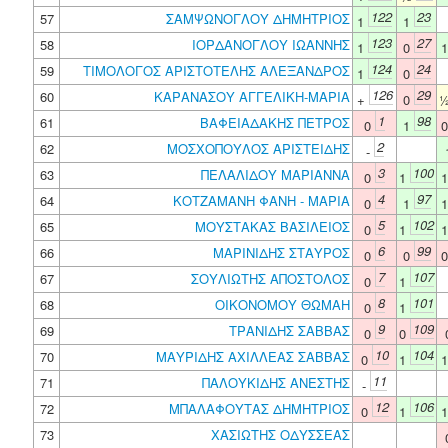
122
23
57
ΣΑΜΨΩΝΟΓΛΟΥ ΔΗΜΗΤΡΙΟΣ
1
1
123
27
58
ΙΟΡΔΑΝΟΓΛΟΥ ΙΩΑΝΝΗΣ
1
0
124
24
59
ΤΙΜΟΛΟΓΟΣ ΑΡΙΣΤΟΤΕΛΗΣ ΑΛΕΞΑΝΔΡΟΣ
1
0
126
29
60
ΚΑΡΑΝΑΣΟΥ ΑΓΓΕΛΙΚΗ-ΜΑΡΙΑ
+
0
1
98
61
ΒΑΦΕΙΑΔΑΚΗΣ ΠΕΤΡΟΣ
0
1
2
62
ΜΟΣΧΟΠΟΥΛΟΣ ΑΡΙΣΤΕΙΔΗΣ
-
3
100
63
ΠΕΛΑΛΙΔΟΥ ΜΑΡΙΑΝΝΑ
0
1
4
97
64
ΚΟΤΖΑΜΑΝΗ ΦΑΝΗ - ΜΑΡΙΑ
0
1
5
102
65
ΜΟΥΣΤΑΚΑΣ ΒΑΣΙΛΕΙΟΣ
0
1
6
99
66
ΜΑΡΙΝΙΔΗΣ ΣΤΑΥΡΟΣ
0
0
7
107
67
ΣΟΥΛΙΩΤΗΣ ΑΠΟΣΤΟΛΟΣ
0
1
8
101
68
ΟΙΚΟΝΟΜΟΥ ΘΩΜΑΗ
0
1
9
109
69
ΤΡΑΝΙΔΗΣ ΣΑΒΒΑΣ
0
0
10
104
70
ΜΑΥΡΙΔΗΣ ΑΧΙΛΛΕΑΣ ΣΑΒΒΑΣ
0
1
11
71
ΠΑΛΟΥΚΙΔΗΣ ΑΝΕΣΤΗΣ
-
12
106
72
ΜΠΑΛΑΦΟΥΤΑΣ ΔΗΜΗΤΡΙΟΣ
0
1
73
ΧΑΣΙΩΤΗΣ ΟΔΥΣΣΕΑΣ