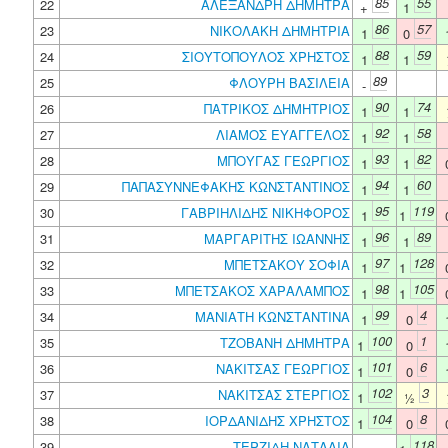
85
55
22
ΑΛΕΞΑΝΔΡΗ ΔΗΜΗΤΡΑ
+
1
86
57
23
ΝΙΚΟΛΑΚΗ ΔΗΜΗΤΡΙΑ
1
0
88
59
24
ΣΙΟΥΤΟΠΟΥΛΟΣ ΧΡΗΣΤΟΣ
1
1
89
25
ΦΛΟΥΡΗ ΒΑΣΙΛΕΙΑ
-
90
74
26
ΠΑΤΡΙΚΟΣ ΔΗΜΗΤΡΙΟΣ
1
1
92
58
27
ΛΙΑΜΟΣ ΕΥΑΓΓΕΛΟΣ
1
1
93
82
28
ΜΠΟΥΓΑΣ ΓΕΩΡΓΙΟΣ
1
1
94
60
29
ΠΑΠΑΣΥΝΝΕΦΑΚΗΣ ΚΩΝΣΤΑΝΤΙΝΟΣ
1
1
95
119
30
ΓΑΒΡΙΗΛΙΔΗΣ ΝΙΚΗΦΟΡΟΣ
1
1
96
89
31
ΜΑΡΓΑΡΙΤΗΣ ΙΩΑΝΝΗΣ
1
1
97
128
32
ΜΠΕΤΣΑΚΟΥ ΣΟΦΙΑ
1
1
98
105
33
ΜΠΕΤΣΑΚΟΣ ΧΑΡΑΛΑΜΠΟΣ
1
1
99
4
34
ΜΑΝΙΑΤΗ ΚΩΝΣΤΑΝΤΙΝΑ
1
0
100
1
35
ΤΖΟΒΑΝΗ ΔΗΜΗΤΡΑ
1
0
101
6
36
ΝΑΚΙΤΣΑΣ ΓΕΩΡΓΙΟΣ
1
0
102
3
37
ΝΑΚΙΤΣΑΣ ΣΤΕΡΓΙΟΣ
1
½
104
8
38
ΙΟΡΔΑΝΙΔΗΣ ΧΡΗΣΤΟΣ
1
0
118
39
ΤΕΡΖΙΔΗ ΝΑΤΑΛΙΑ