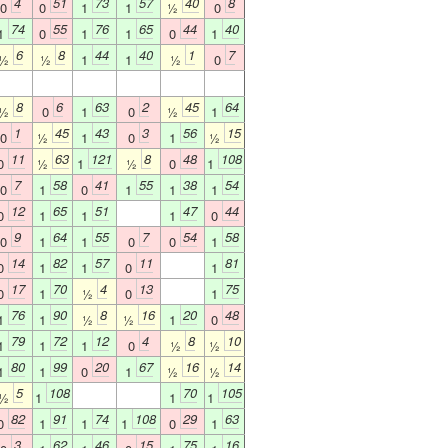
4
51
73
57
40
8
0
0
1
1
½
0
74
55
76
65
44
40
1
0
1
1
0
1
6
8
44
40
1
7
½
½
1
1
½
0
8
6
63
2
45
64
½
0
1
0
½
1
1
45
43
3
56
15
0
½
1
0
1
½
11
63
121
8
48
108
0
½
1
½
0
1
7
58
41
55
38
54
0
1
0
1
1
1
12
65
51
47
44
0
1
1
1
0
9
64
55
7
54
58
0
1
1
0
0
1
14
82
57
11
81
0
1
1
0
1
17
70
4
13
75
0
1
½
0
1
76
90
8
16
20
48
1
1
½
½
1
0
79
72
12
4
8
10
1
1
1
0
½
½
80
99
20
67
16
14
1
1
0
1
½
½
5
108
70
105
½
1
1
1
82
91
74
108
29
63
0
1
1
1
0
1
3
62
46
15
75
16