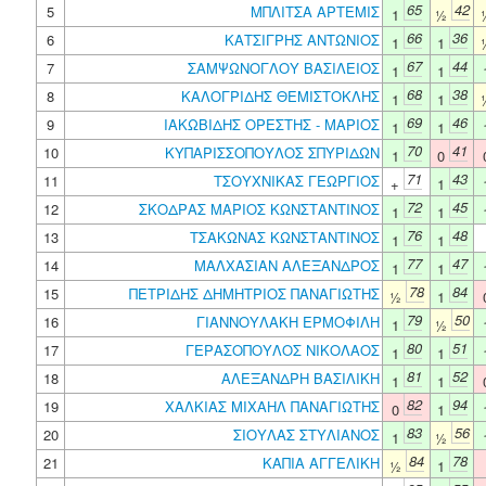
65
42
5
ΜΠΛΙΤΣΑ ΑΡΤΕΜΙΣ
1
½
66
36
6
ΚΑΤΣΙΓΡΗΣ ΑΝΤΩΝΙΟΣ
1
1
67
44
7
ΣΑΜΨΩΝΟΓΛΟΥ ΒΑΣΙΛΕΙΟΣ
1
1
68
38
8
ΚΑΛΟΓΡΙΔΗΣ ΘΕΜΙΣΤΟΚΛΗΣ
1
1
69
46
9
ΙΑΚΩΒΙΔΗΣ ΟΡΕΣΤΗΣ - ΜΑΡΙΟΣ
1
1
70
41
10
ΚΥΠΑΡΙΣΣΟΠΟΥΛΟΣ ΣΠΥΡΙΔΩΝ
1
0
71
43
11
ΤΣΟΥΧΝΙΚΑΣ ΓΕΩΡΓΙΟΣ
+
1
72
45
12
ΣΚΟΔΡΑΣ ΜΑΡΙΟΣ ΚΩΝΣΤΑΝΤΙΝΟΣ
1
1
76
48
13
ΤΣΑΚΩΝΑΣ ΚΩΝΣΤΑΝΤΙΝΟΣ
1
1
77
47
14
ΜΑΛΧΑΣΙΑΝ ΑΛΕΞΑΝΔΡΟΣ
1
1
78
84
15
ΠΕΤΡΙΔΗΣ ΔΗΜΗΤΡΙΟΣ ΠΑΝΑΓΙΩΤΗΣ
½
1
79
50
16
ΓΙΑΝΝΟΥΛΑΚΗ ΕΡΜΟΦΙΛΗ
1
½
80
51
17
ΓΕΡΑΣΟΠΟΥΛΟΣ ΝΙΚΟΛΑΟΣ
1
1
81
52
18
ΑΛΕΞΑΝΔΡΗ ΒΑΣΙΛΙΚΗ
1
1
82
94
19
ΧΑΛΚΙΑΣ ΜΙΧΑΗΛ ΠΑΝΑΓΙΩΤΗΣ
0
1
83
56
20
ΣΙΟΥΛΑΣ ΣΤΥΛΙΑΝΟΣ
1
½
84
78
21
ΚΑΠΙΑ ΑΓΓΕΛΙΚΗ
½
1