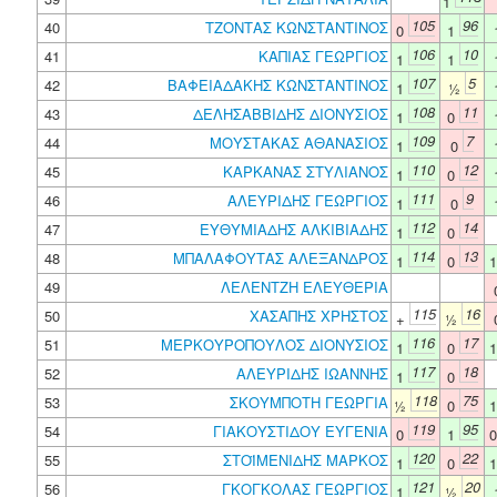
1
105
96
40
ΤΖΟΝΤΑΣ ΚΩΝΣΤΑΝΤΙΝΟΣ
0
1
106
10
41
ΚΑΠΙΑΣ ΓΕΩΡΓΙΟΣ
1
1
107
5
42
ΒΑΦΕΙΑΔΑΚΗΣ ΚΩΝΣΤΑΝΤΙΝΟΣ
1
½
108
11
43
ΔΕΛΗΣΑΒΒΙΔΗΣ ΔΙΟΝΥΣΙΟΣ
1
0
109
7
44
ΜΟΥΣΤΑΚΑΣ ΑΘΑΝΑΣΙΟΣ
1
0
110
12
45
ΚΑΡΚΑΝΑΣ ΣΤΥΛΙΑΝΟΣ
1
0
111
9
46
ΑΛΕΥΡΙΔΗΣ ΓΕΩΡΓΙΟΣ
1
0
112
14
47
ΕΥΘΥΜΙΑΔΗΣ ΑΛΚΙΒΙΑΔΗΣ
1
0
114
13
48
ΜΠΑΛΑΦΟΥΤΑΣ ΑΛΕΞΑΝΔΡΟΣ
1
0
49
ΛΕΛΕΝΤΖΗ ΕΛΕΥΘΕΡΙΑ
115
16
50
ΧΑΣΑΠΗΣ ΧΡΗΣΤΟΣ
+
½
116
17
51
ΜΕΡΚΟΥΡΟΠΟΥΛΟΣ ΔΙΟΝΥΣΙΟΣ
1
0
117
18
52
ΑΛΕΥΡΙΔΗΣ ΙΩΑΝΝΗΣ
1
0
118
75
53
ΣΚΟΥΜΠΟΤΗ ΓΕΩΡΓΙΑ
½
0
119
95
54
ΓΙΑΚΟΥΣΤΙΔΟΥ ΕΥΓΕΝΙΑ
0
1
120
22
55
ΣΤΟΪΜΕΝΙΔΗΣ ΜΑΡΚΟΣ
1
0
121
20
56
ΓΚΟΓΚΟΛΑΣ ΓΕΩΡΓΙΟΣ
1
½