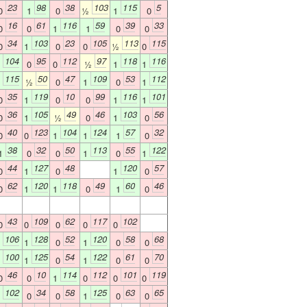
23
98
38
103
115
5
0
1
0
½
1
0
16
61
116
59
39
33
0
0
1
1
0
0
34
103
23
105
113
115
0
1
0
0
½
0
104
95
112
97
118
116
1
0
0
½
1
1
115
50
47
109
53
112
1
½
0
1
0
1
35
119
10
99
116
101
0
1
0
0
1
1
36
105
49
46
103
56
0
1
½
0
1
0
40
123
104
124
57
32
0
0
1
1
1
0
38
32
50
113
55
122
1
0
0
1
0
1
44
127
48
120
57
0
1
0
1
0
62
120
118
49
60
46
0
1
1
0
1
0
43
109
62
117
102
0
0
0
0
0
106
128
52
120
58
68
1
1
0
1
0
0
100
125
54
122
61
70
1
1
0
1
0
0
46
10
114
112
101
119
0
0
1
0
0
0
102
34
58
125
63
65
1
0
0
1
0
0