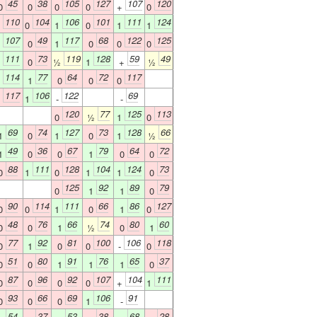
45
38
105
127
107
120
0
0
0
0
+
0
110
104
106
101
111
124
0
0
1
0
1
1
107
49
117
68
122
125
1
0
1
0
0
0
111
73
119
128
59
49
1
0
½
1
+
½
114
77
64
72
117
1
1
0
0
0
117
106
122
69
0
1
-
-
120
77
125
113
0
½
1
0
69
74
127
73
128
66
1
0
1
0
1
½
49
36
67
79
64
72
1
0
0
1
0
0
88
111
128
104
124
73
0
1
0
1
1
0
125
92
89
79
0
1
1
0
90
114
111
66
86
127
0
0
1
0
1
0
48
76
66
74
80
60
0
0
1
½
0
1
77
92
81
100
106
118
0
1
0
0
-
0
51
80
91
76
65
37
0
0
1
1
1
0
87
96
92
107
104
111
0
0
0
0
+
1
93
66
69
106
91
0
0
0
1
-
54
37
53
38
68
28