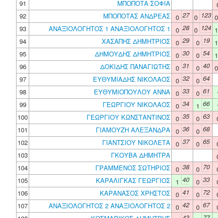
91
ΜΠΟΠΟΤΑ ΣΟΦΙΑ
27
123
92
ΜΠΟΠΟΤΑΣ ΑΝΔΡΕΑΣ
0
0
28
124
93
ΑΝΑΞΙΟΛΟΓΗΤΟΣ 1 ΑΝΑΞΙΟΛΟΓΗΤΟΣ 1
0
0
29
19
94
ΧΑΣΑΠΗΣ ΔΗΜΗΤΡΙΟΣ
0
0
30
54
95
ΔΗΜΟΥΔΗΣ ΔΗΜΗΤΡΙΟΣ
0
0
31
40
96
ΔΟΚΙΔΗΣ ΠΑΝΑΓΙΩΤΗΣ
0
0
32
64
97
ΕΥΘΥΜΙΑΔΗΣ ΝΙΚΟΛΑΟΣ
0
0
33
61
98
ΕΥΘΥΜΙΟΠΟΥΛΟΥ ΑΝΝΑ
0
0
34
66
99
ΓΕΩΡΓΙΟΥ ΝΙΚΟΛΑΟΣ
0
1
35
63
100
ΓΕΩΡΓΙΟΥ ΚΩΝΣΤΑΝΤΙΝΟΣ
0
0
36
68
101
ΓΙΑΜΟΥΖΗ ΑΛΕΞΑΝΔΡΑ
0
0
37
65
102
ΓΙΑΝΤΣΙΟΥ ΝΙΚΟΛΕΤΑ
0
0
103
ΓΚΟΥΒΑ ΔΗΜΗΤΡΑ
38
70
104
ΓΡΑΜΜΕΝΟΣ ΣΩΤΗΡΙΟΣ
0
0
40
33
105
ΚΑΡΑΛΙΓΚΑΣ ΓΕΩΡΓΙΟΣ
1
0
41
72
106
ΚΑΡΑΝΑΣΟΣ ΧΡΗΣΤΟΣ
0
0
42
67
107
ΑΝΑΞΙΟΛΟΓΗΤΟΣ 2 ΑΝΑΞΙΟΛΟΓΗΤΟΣ 2
0
0
43
77