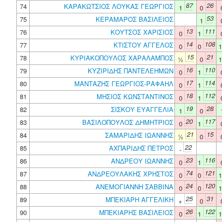
87
26
74
ΚΑΡΑΚΩΤΣΙΟΣ ΛΟΥΚΑΣ ΓΕΩΡΓΙΟΣ
1
0
53
75
ΚΕΡΑΜΑΡΟΣ ΒΑΣΙΛΕΙΟΣ
1
13
111
76
ΚΟΥΤΣΟΣ ΧΑΡΙΣΙΟΣ
0
1
14
108
77
ΚΤΙΣΤΟΥ ΑΓΓΕΛΟΣ
0
0
15
21
78
ΚΥΡΙΑΚΟΠΟΥΛΟΣ ΧΑΡΑΛΑΜΠΟΣ
½
0
16
110
79
ΚΥΖΙΡΙΔΗΣ ΠΑΝΤΕΛΕΗΜΩΝ
0
1
17
114
80
ΜΑΝΤΑΖΗΣ ΓΕΩΡΓΙΟΣ-ΡΑΦΑΗΛ
0
1
18
112
81
ΜΗΣΙΟΣ ΚΩΝΣΤΑΝΤΙΝΟΣ
0
1
19
28
82
ΣΙΣΚΟΥ ΕΥΑΓΓΕΛΙΑ
1
0
20
117
83
ΒΑΣΙΛΟΠΟΥΛΟΣ ΔΗΜΗΤΡΙΟΣ
0
1
21
15
84
ΣΑΜΑΡΙΔΗΣ ΙΩΑΝΝΗΣ
½
0
22
85
ΑΧΠΑΡΙΔΗΣ ΠΕΤΡΟΣ
-
23
116
86
ΑΝΔΡΕΟΥ ΙΩΑΝΝΗΣ
0
1
74
121
87
ΑΝΔΡΕΟΥΛΑΚΗΣ ΧΡΗΣΤΟΣ
0
0
24
120
88
ΑΝΕΜΟΓΙΑΝΝΗ ΣΑΒΒΙΝΑ
0
0
25
31
89
ΜΠΕΚΙΑΡΗ ΑΓΓΕΛΙΚΗ
+
0
26
122
90
ΜΠΕΚΙΑΡΗΣ ΒΑΣΙΛΕΙΟΣ
0
1