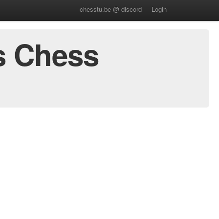
chesstu.be @ discord
Login
s Chess