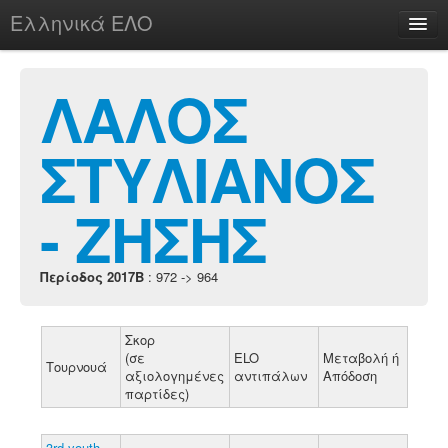
Ελληνικά ΕΛΟ
Περί
ΛΑΛΟΣ
ΣΤΥΛΙΑΝΟΣ
chesstu.be @ discord
Login
- ΖΗΣΗΣ
Περίοδος 2017B
: 972 -> 964
Σκορ
(σε
ELO
Μεταβολή ή
Τουρνουά
αξιολογημένες
αντιπάλων
Απόδοση
παρτίδες)
3rd youth